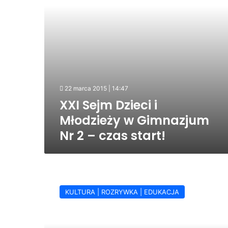
Nr
2
–
czas
start!
22 marca 2015 | 14:47
XXI Sejm Dzieci i
Młodzieży w Gimnazjum
Nr 2 – czas start!
Zaczęły
się
KULTURA | ROZRYWKA | EDUKACJA
sejmowe
boje