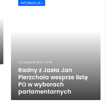
INFORMACJE ℹ️
Jasła
Jan
Pierzchała
wesprze
listę
PO
w
wyborach
parlamentarnych
3 września 2015 | 17:18
Radny z Jasła Jan
Pierzchała wesprze listę
PO w wyborach
parlamentarnych