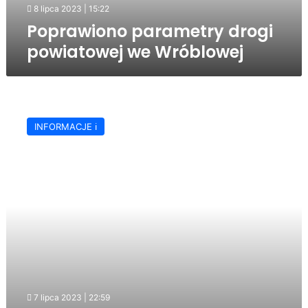
8 lipca 2023 | 15:22
Poprawiono parametry drogi
powiatowej we Wróblowej
Powiat
pozytywnie
INFORMACJE ℹ️
zaopiniował
koncepcję
projektową
obwodnic
Brzostku
i
Kołaczyc
7 lipca 2023 | 22:59