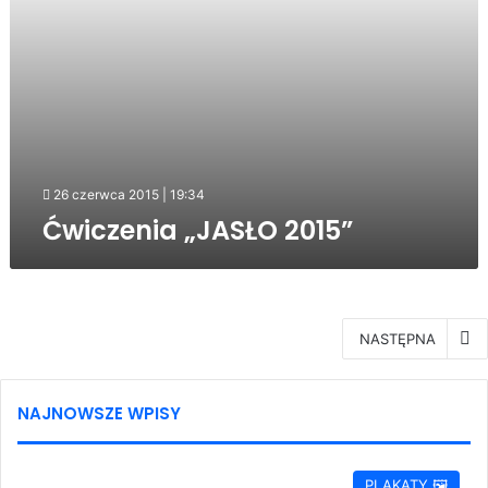
26 czerwca 2015 | 19:34
Ćwiczenia „JASŁO 2015”
NASTĘPNA
NAJNOWSZE WPISY
PLAKATY 🖼️