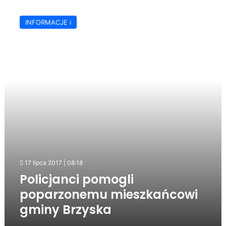
Policjanci
pomogli
INFORMACJE ℹ️
poparzonemu
mieszkańcowi
gminy
Brzyska
17 lipca 2017 | 08:18
Policjanci pomogli
poparzonemu mieszkańcowi
gminy Brzyska