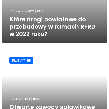
26 sierpnia 2021 | 13:50
Które drogi powiatowe do
przebudowy w ramach RFRD
w 2022 roku?
Otwarte
zawody
PLAKATY 🖼️
spławikowe
o
Puchar
BMJ
2021
27 lipca 2021 | 10:47
Otwarte zawody spławikowe