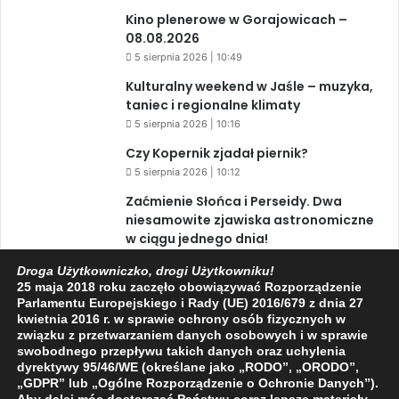
Kino plenerowe w Gorajowicach –
08.08.2026
5 sierpnia 2026 | 10:49
Kulturalny weekend w Jaśle – muzyka,
taniec i regionalne klimaty
5 sierpnia 2026 | 10:16
Czy Kopernik zjadał piernik?
5 sierpnia 2026 | 10:12
Zaćmienie Słońca i Perseidy. Dwa
niesamowite zjawiska astronomiczne
w ciągu jednego dnia!
3 sierpnia 2026 | 15:39
Droga Użytkowniczko, drogi Użytkowniku!
25 maja 2018 roku zaczęło obowiązywać Rozporządzenie
Parlamentu Europejskiego i Rady (UE) 2016/679 z dnia 27
kwietnia 2016 r. w sprawie ochrony osób fizycznych w
Facebook
X
YouTube
związku z przetwarzaniem danych osobowych i w sprawie
swobodnego przepływu takich danych oraz uchylenia
dyrektywy 95/46/WE (określane jako „RODO”, „ORODO”,
„GDPR” lub „Ogólne Rozporządzenie o Ochronie Danych”).