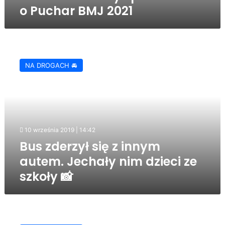
o Puchar BMJ 2021
Bus
zderzył
NA DROGACH 🚘
się
z
innym
autem.
Jechały
nim
10 września 2019 | 14:42
dzieci
Bus zderzył się z innym
ze
szkoły
autem. Jechały nim dzieci ze
📸
szkoły 📸
Wróblowa:
pieszy