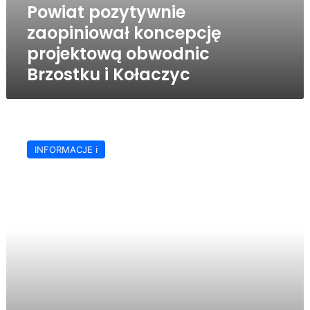
Powiat pozytywnie
zaopiniował koncepcję
projektową obwodnic
Brzostku i Kołaczyc
Które
drogi
INFORMACJE ℹ️
powiatowe
do
przebudowy
w
ramach
RFRD
w
2022
roku?