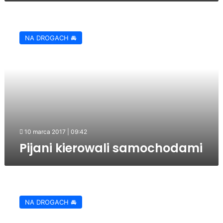
Pijani
kierowali
NA DROGACH 🚘
samochodami
10 marca 2017 | 09:42
Pijani kierowali samochodami
Wróblowa:
zderzenie
NA DROGACH 🚘
podczas
wyprzedzania