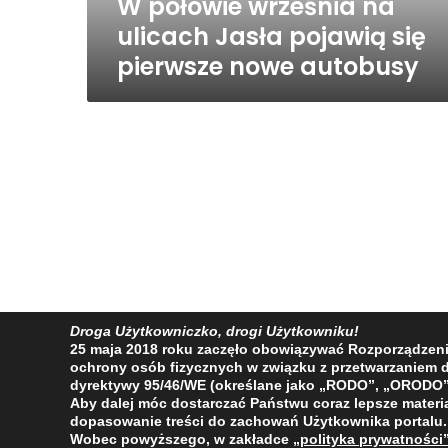
W połowie września na
nowe
autobusy
ulicach Jasła pojawią się
pierwsze nowe autobusy
Droga Użytkowniczko, drogi Użytkowniku!
POPRZEDNIA
25 maja 2018 roku zaczęło obowiązywać Rozporządzenie 
ochrony osób fizycznych w związku z przetwarzaniem
dyrektywy 95/46/WE (określane jako „RODO”, „ORODO”
Aby dalej móc dostarczać Państwu coraz lepsze materia
dopasowanie treści do zachowań Użytkownika portalu.
Wobec powyższego, w zakładce
„polityka prywatności
2009 - 2026 © Wszelkie prawa zastrzeżone