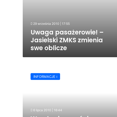
29 września 2010 | 17:55
Uwaga pasażerowie! –
Jasielski ZMKS zmienia
swe oblicze
W
połowie
INFORMACJE ℹ️
września
na
ulicach
Jasła
pojawią
się
6 lipca 2010 | 16:44
pierwsze