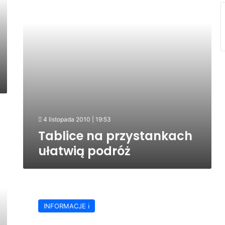
4 listopada 2010 | 19:53
Tablice na przystankach
ułatwią podróż
AUTOSAN
dostarczy
INFORMACJE ℹ️
nowe
autobusy