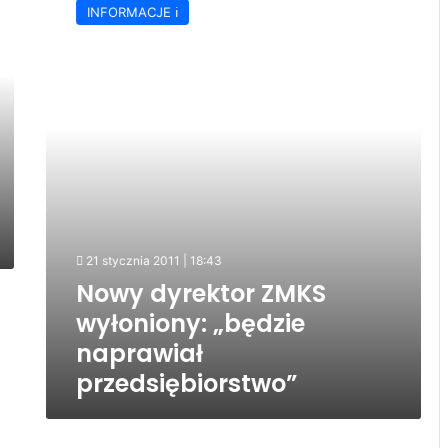
INFORMACJE ℹ️
ZMKS
wyłoniony:
„będzie
naprawiał
przedsiębiorstwo”
21 stycznia 2011 | 18:43
Nowy dyrektor ZMKS
wyłoniony: „będzie
naprawiał
przedsiębiorstwo”