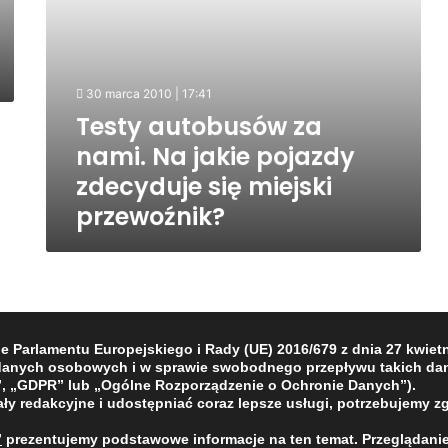
miejski
przewoźnik?
30 marca 2010 | 17:41
Testy autobusów za
nami. Na jakie pojazdy
zdecyduje się miejski
przewoźnik?
NASTĘPNA
Parlamentu Europejskiego i Rady (UE) 2016/679 z dnia 27 kwietni
 danych osobowych i w sprawie swobodnego przepływu takich dan
, „GDPR” lub „Ogólne Rozporządzenie o Ochronie Danych”).
ły redakcyjne i udostępniać coraz lepsze usługi, potrzebujemy z
”
prezentujemy podstawowe informacje na ten temat. Przeglądanie