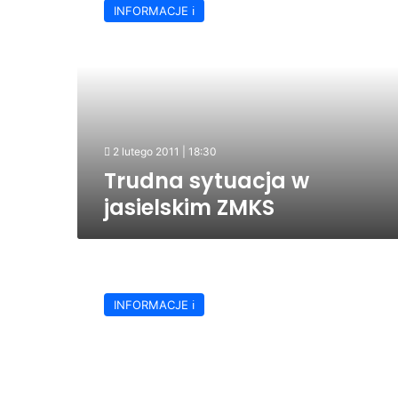
INFORMACJE ℹ️
w
jasielskim
ZMKS
2 lutego 2011 | 18:30
Trudna sytuacja w
jasielskim ZMKS
Trzy
miliony
INFORMACJE ℹ️
złotych
strat
u
miejskiego
przewoźnika