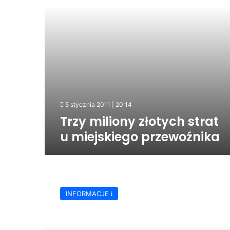
5 stycznia 2011 | 20:14
Trzy miliony złotych strat
u miejskiego przewoźnika
Nowe
autobusy
INFORMACJE ℹ️
dla
Jasła
na
przełomie