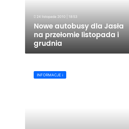
listopada
i
24 listopada 2010 | 18:53
grudnia
Nowe autobusy dla Jasła
na przełomie listopada i
grudnia
Uwaga
pasażerowie!
INFORMACJE ℹ️
–
Jasielski
ZMKS
zmienia
swe
oblicze