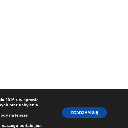
a 2016 r. w sprawie
ych oraz uchylenia
ZGADZAM SIĘ
gody na lepsze
 naszego portalu jest
O NAS
REDAKCJA
POLITYKA PRYWATNOŚCI