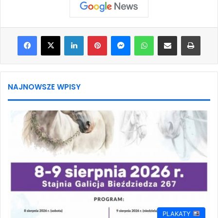
Facebook
X
LinkedIn
Pinterest
Messenger
WhatsApp
Share via Email
Print
NAJNOWSZE WPISY
PLAKATY