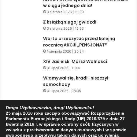
w ciągu jednego dnia!
3 sierpnia 2026 | 15:39
Z książką sięgaj gwiazd!
3 sierpnia 2026 | 15:33
Warto przeczytać przed kolejną
rocznicą AKCJI „PENSJONAT”
1 sierpnia 2026 | 20:34
XIV Jasielski Marsz Wolności
31 lipca 2026 | 11:44
Włamywał się, kradł i niszczył
samochody
31 lipca 2026 | 08:35
Droga Użytkowniczko, drogi Użytkowniku!
25 maja 2018 roku zaczęło obowiązywać Rozporządzenie
Facebook
X
YouTube
Parlamentu Europejskiego i Rady (UE) 2016/679 z dnia 27
kwietnia 2016 r. w sprawie ochrony osób fizycznych w
związku z przetwarzaniem danych osobowych i w sprawie
swobodnego przepływu takich danych oraz uchylenia