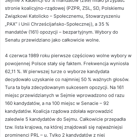
Sejmie X kadencji 65 % mandatów (299) miało przypaść
stronie koalicyjno-rządowej (PZPR, ZSL, SD, Polskiemu
Związkowi Katolicko – Społecznemu, Stowarzyszeniu
„PAX” i Unii Chrześcijańsko-Społecznej), a 35 %
mandatów (161) opozycji – bezpartyjnym. Wybory do
Senatu przewidziano jako całkowicie wolne.
4 czerwca 1989 roku pierwsze częściowo wolne wybory w
powojennej Polsce stały się faktem. Frekwencja wyniosła
62,11 %. W pierwszej turze o wyborze kandydata
decydowało uzyskanie co najmniej 50 % ważnych głosów.
Tura ta była zdecydowanym sukcesem opozycji. Na 161
miejsc przewidzianych w Sejmie wprowadzono od razu
160 kandydatów, a na 100 miejsc w Senacie – 92
kandydatów. Koalicja rządowa zdołała wprowadzić
zaledwie 5 kandydatów do Sejmu. Całkowicie przepadła
tzw. lista krajowa, na której znajdowali się najważniejsi
prominenci PRL – u. Tylko 2 kandydatów z niej