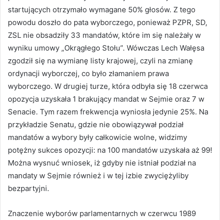
startujących otrzymało wymagane 50% głosów. Z tego
powodu doszło do pata wyborczego, ponieważ PZPR, SD,
ZSL nie obsadziły 33 mandatów, które im się należały w
wyniku umowy „Okrągłego Stołu”. Wówczas Lech Wałęsa
zgodził się na wymianę listy krajowej, czyli na zmianę
ordynacji wyborczej, co było złamaniem prawa
wyborczego. W drugiej turze, która odbyła się 18 czerwca
opozycja uzyskała 1 brakujący mandat w Sejmie oraz 7 w
Senacie. Tym razem frekwencja wyniosła jedynie 25%. Na
przykładzie Senatu, gdzie nie obowiązywał podział
mandatów a wybory były całkowicie wolne, widzimy
potężny sukces opozycji: na 100 mandatów uzyskała aż 99!
Można wysnuć wniosek, iż gdyby nie istniał podział na
mandaty w Sejmie również i w tej izbie zwyciężyliby
bezpartyjni.
Znaczenie wyborów parlamentarnych w czerwcu 1989