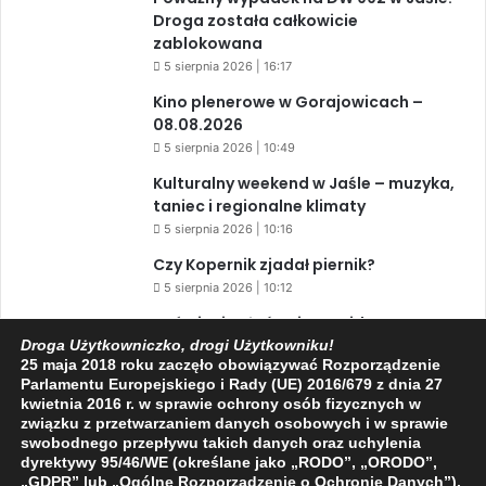
Droga została całkowicie
zablokowana
5 sierpnia 2026 | 16:17
Kino plenerowe w Gorajowicach –
08.08.2026
5 sierpnia 2026 | 10:49
Kulturalny weekend w Jaśle – muzyka,
taniec i regionalne klimaty
5 sierpnia 2026 | 10:16
Czy Kopernik zjadał piernik?
5 sierpnia 2026 | 10:12
Zaćmienie Słońca i Perseidy. Dwa
niesamowite zjawiska astronomiczne
Droga Użytkowniczko, drogi Użytkowniku!
25 maja 2018 roku zaczęło obowiązywać Rozporządzenie
w ciągu jednego dnia!
Parlamentu Europejskiego i Rady (UE) 2016/679 z dnia 27
3 sierpnia 2026 | 15:39
kwietnia 2016 r. w sprawie ochrony osób fizycznych w
związku z przetwarzaniem danych osobowych i w sprawie
swobodnego przepływu takich danych oraz uchylenia
dyrektywy 95/46/WE (określane jako „RODO”, „ORODO”,
Facebook
X
YouTube
„GDPR” lub „Ogólne Rozporządzenie o Ochronie Danych”).