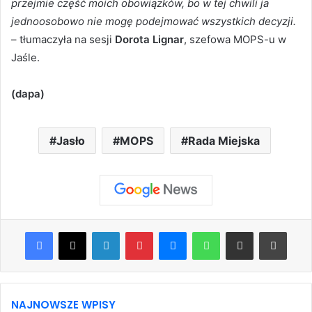
przejmie część moich obowiązków, bo w tej chwili ja
jednoosobowo nie mogę podejmować wszystkich decyzji.
– tłumaczyła na sesji
Dorota Lignar
, szefowa MOPS-u w
Jaśle.
(dapa)
Jasło
MOPS
Rada Miejska
Facebook
X
LinkedIn
Pinterest
Messenger
WhatsApp
Share via Email
Print
NAJNOWSZE WPISY