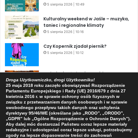
5 sierpnia 2026 | 10:49
Kulturalny weekend w Jaśle – muzyka,
taniec i regionalne klimaty
5 sierpnia 2026 | 10:16
Czy Kopernik zjadał piernik?
5 sierpnia 2026 | 10:12
Zaćmienie Słońca i Perseidy. Dwa
niesamowite zjawiska astronomiczne
Droga Użytkowniczko, drogi Użytkowniku!
25 maja 2018 roku zaczęło obowiązywać Rozporządzenie
w ciągu jednego dnia!
Parlamentu Europejskiego i Rady (UE) 2016/679 z dnia 27
3 sierpnia 2026 | 15:39
kwietnia 2016 r. w sprawie ochrony osób fizycznych w
związku z przetwarzaniem danych osobowych i w sprawie
swobodnego przepływu takich danych oraz uchylenia
dyrektywy 95/46/WE (określane jako „RODO”, „ORODO”,
Facebook
X
YouTube
„GDPR” lub „Ogólne Rozporządzenie o Ochronie Danych”).
Aby dalej móc dostarczać Państwu coraz lepsze materiały
redakcyjne i udostępniać coraz lepsze usługi, potrzebujemy
zgody na lepsze dopasowanie treści do zachowań