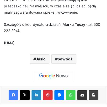
przedszkolnej. Na miejscu, w czasie zajęć, dzieci będą
miały zagwarantowaną opiekę i wyżywienie.
Szczegóły u koordynatora działań:
Marka Tęczy
(tel. 500
222 204).
(UMJ)
Jasło
powódź
Facebook
X
LinkedIn
Pinterest
Messenger
WhatsApp
Share via Email
Print