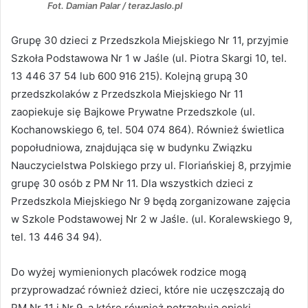
Fot. Damian Palar / terazJaslo.pl
Grupę 30 dzieci z Przedszkola Miejskiego Nr 11, przyjmie
Szkoła Podstawowa Nr 1 w Jaśle (ul. Piotra Skargi 10, tel.
13 446 37 54 lub 600 916 215). Kolejną grupą 30
przedszkolaków z Przedszkola Miejskiego Nr 11
zaopiekuje się Bajkowe Prywatne Przedszkole (ul.
Kochanowskiego 6, tel. 504 074 864). Również świetlica
popołudniowa, znajdująca się w budynku Związku
Nauczycielstwa Polskiego przy ul. Floriańskiej 8, przyjmie
grupę 30 osób z PM Nr 11. Dla wszystkich dzieci z
Przedszkola Miejskiego Nr 9 będą zorganizowane zajęcia
w Szkole Podstawowej Nr 2 w Jaśle. (ul. Koralewskiego 9,
tel. 13 446 34 94).
Do wyżej wymienionych placówek rodzice mogą
przyprowadzać również dzieci, które nie uczęszczają do
PM Nr 11 i Nr 9, a które również potrzebują opieki