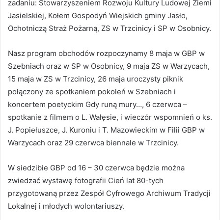
zadaniu: Stowarzyszeniem Rozwoju Kultury Ludowej Ziemi
Jasielskiej, Kołem Gospodyń Wiejskich gminy Jasło,
Ochotniczą Straż Pożarną, ZS w Trzcinicy i SP w Osobnicy.
Nasz program obchodów rozpoczynamy 8 maja w GBP w
Szebniach oraz w SP w Osobnicy, 9 maja ZS w Warzycach,
15 maja w ZS w Trzcinicy, 26 maja uroczysty piknik
połączony ze spotkaniem pokoleń w Szebniach i
koncertem poetyckim Gdy runą mury…, 6 czerwca –
spotkanie z filmem o L. Wałęsie, i wieczór wspomnień o ks.
J. Popiełuszce, J. Kuroniu i T. Mazowieckim w Filii GBP w
Warzycach oraz 29 czerwca biennale w Trzcinicy.
W siedzibie GBP od 16 – 30 czerwca będzie można
zwiedzać wystawę fotografii Cień lat 80-tych
przygotowaną przez Zespół Cyfrowego Archiwum Tradycji
Lokalnej i młodych wolontariuszy.