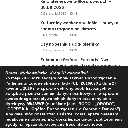
Kino plenerowe w Gorajowicach –
08.08.2026
5 sierpnia 2026 | 10:49
Kulturalny weekend w Jaśle – muzyka,
taniec i regionalne klimaty
5 sierpnia 2026 | 10:16
Czy Kopernik zjadał piernik?
5 sierpnia 2026 | 10:12
Zaćmienie Słońca i Perseidy. Dwa
niesamowite zjawiska astronomiczne
w ciągu jednego dnia!
Droga Użytkowniczko, drogi Użytkowniku!
25 maja 2018 roku zaczęło obowiązywać Rozporządzenie
3 sierpnia 2026 | 15:39
Parlamentu Europejskiego i Rady (UE) 2016/679 z dnia 27
kwietnia 2016 r. w sprawie ochrony osób fizycznych w
związku z przetwarzaniem danych osobowych i w sprawie
swobodnego przepływu takich danych oraz uchylenia
Facebook
X
YouTube
dyrektywy 95/46/WE (określane jako „RODO”, „ORODO”,
„GDPR” lub „Ogólne Rozporządzenie o Ochronie Danych”).
Aby dalej móc dostarczać Państwu coraz lepsze materiały
redakcyjne i udostępniać coraz lepsze usługi, potrzebujemy
zgody na lepsze dopasowanie treści do zachowań