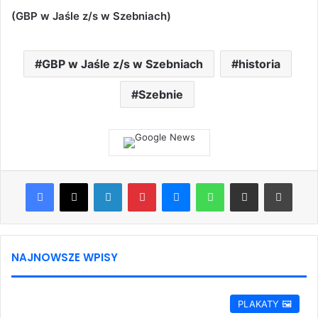
(GBP w Jaśle z/s w Szebniach)
GBP w Jaśle z/s w Szebniach
historia
Szebnie
Facebook
X
LinkedIn
Pinterest
Messenger
WhatsApp
Share via Email
Print
NAJNOWSZE WPISY
PLAKATY 🖼️