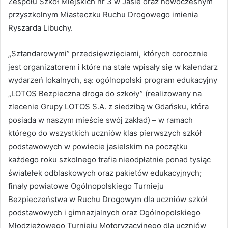
Zespołu Szkół Miejskich nr 3 w Jaśle oraz nowoczesnym
przyszkolnym Miasteczku Ruchu Drogowego imienia
Ryszarda Libuchy.
„Sztandarowymi” przedsięwzięciami, których corocznie
jest organizatorem i które na stałe wpisały się w kalendarz
wydarzeń lokalnych, są: ogólnopolski program edukacyjny
„LOTOS Bezpieczna droga do szkoły” (realizowany na
zlecenie Grupy LOTOS S.A. z siedzibą w Gdańsku, która
posiada w naszym mieście swój zakład) – w ramach
którego do wszystkich uczniów klas pierwszych szkół
podstawowych w powiecie jasielskim na początku
każdego roku szkolnego trafia nieodpłatnie ponad tysiąc
światełek odblaskowych oraz pakietów edukacyjnych;
finały powiatowe Ogólnopolskiego Turnieju
Bezpieczeństwa w Ruchu Drogowym dla uczniów szkół
podstawowych i gimnazjalnych oraz Ogólnopolskiego
Młodzieżowego Turnieju Motoryzacyjnego dla uczniów