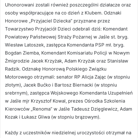
Uhonorowani zostali również poszczególni działacze oraz
osoby współpracujące na co dzień z Klubem. Odznaki
Honorowe „Przyjaciel Dziecka” przyznane przez
Towarzystwo Przyjaciół Dzieci odebrali dziś: Komendant
Powiatowy Państwowej Straży Pożarnej w Jaśle st. bryg.
Wiesław Latoszek, zastępca Komendanta PSP mł. bryg.
Bogdan Ziemba, Komendant Komisariatu Policji w Nowym
Żmigrodzie Jacek Krzyżak, Adam Krzyżak oraz Stanisław
Radzik. Odznakę Honorową Polskiego Związku
Motorowego otrzymali: senator RP Alicja Zając (w stopniu
złotym), Jacek Bućko i Bartosz Biernacki (w stopniu
srebrnym), zastępca Wojskowego Komendanta Uzupełnień
w Jaśle mjr Krzysztof Kowal, prezes Ośrodka Szkolenia
Kierowców „Renoma” w Jaśle Tadeusz Dzięglewicz, Adam
Kozak i Łukasz Gliwa (w stopniu brązowym).
Każdy z uczestników niedzielnej uroczystości otrzymał na