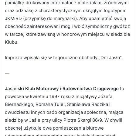
pamiątkę drukowany informator z materiałami źródłowymi
oraz odznakę z charakterystycznym okrągłym logotypem
JKMiRD (przypinkę do marynarki). Aby upamiętnić swoją
obecność zainteresowani mogli wbić symboliczny gwóźdź
w tarcze, które zawisną w honorowym miejscu w siedzibie
Klubu.
Impreza wpisała się w tegoroczne obchody „Dni Jasła”.
—
Jasielski Klub Motorowy i Ratownictwa Drogowego
to
powstała w kwietniu 1997 roku z inicjatywy Józefa
Biernackiego, Romana Tulei, Stanisława Radzika i
dwudziestu innych osób organizacja społeczna, mająca
siedzibę w Jaśle przy ulicy Piotra Skargi 86/9. W chwili
obecnej użytkuje dwa pomieszczenia biurowe
udostępniane nieodpłatnie przez jasielski magistrat.