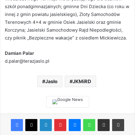
szkół ponadgimnazjalnych; gminne Dni Dziecka (co roku w
innej z gmin powiatu jasielskiego), Zloty Samochodów
Terenowych 4×4 w gminie Osiek Jasielski oraz gminie
Korczyna; Jasielski Samochodowy Rajd Niepodległości,
czy piknik „Bezpieczne wakacje” z osiedlem Mickiewicza.
Damian Palar
d.palar@terazjaslo.pl
Jasło
JKMiRD
Facebook
X
LinkedIn
Pinterest
Messenger
WhatsApp
Share via Email
Print