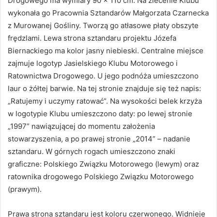
Drogowego ma wymiary 90 x 110 cm. Na zlecenie Klubu
wykonała go Pracownia Sztandarów Małgorzata Czarnecka
z Murowanej Gośliny. Tworzą go atłasowe płaty obszyte
frędzlami. Lewa strona sztandaru projektu Józefa
Biernackiego ma kolor jasny niebieski. Centralne miejsce
zajmuje logotyp Jasielskiego Klubu Motorowego i
Ratownictwa Drogowego. U jego podnóża umieszczono
laur o żółtej barwie. Na tej stronie znajduje się też napis:
„Ratujemy i uczymy ratować”. Na wysokości belek krzyża
w logotypie Klubu umieszczono daty: po lewej stronie
„1997” nawiązującej do momentu założenia
stowarzyszenia, a po prawej stronie „2014” – nadanie
sztandaru. W górnych rogach umieszczono znaki
graficzne: Polskiego Związku Motorowego (lewym) oraz
ratownika drogowego Polskiego Związku Motorowego
(prawym).
Prawa strona sztandaru jest koloru czerwonego. Widnieje