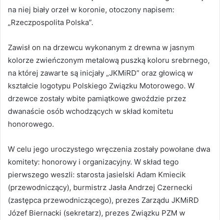
na niej biały orzeł w koronie, otoczony napisem:
„Rzeczpospolita Polska”.
Zawisł on na drzewcu wykonanym z drewna w jasnym
kolorze zwieńczonym metalową puszką koloru srebrnego,
na której zawarte są inicjały „JKMiRD” oraz głowicą w
kształcie logotypu Polskiego Związku Motorowego. W
drzewce zostały wbite pamiątkowe gwoździe przez
dwanaście osób wchodzących w skład komitetu
honorowego.
W celu jego uroczystego wręczenia zostały powołane dwa
komitety: honorowy i organizacyjny. W skład tego
pierwszego weszli: starosta jasielski Adam Kmiecik
(przewodniczący), burmistrz Jasła Andrzej Czernecki
(zastępca przewodniczącego), prezes Zarządu JKMiRD
Józef Biernacki (sekretarz), prezes Związku PZM w