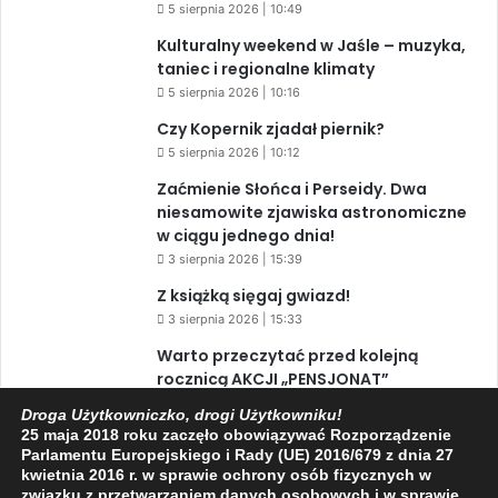
5 sierpnia 2026 | 10:49
Kulturalny weekend w Jaśle – muzyka,
taniec i regionalne klimaty
5 sierpnia 2026 | 10:16
Czy Kopernik zjadał piernik?
5 sierpnia 2026 | 10:12
Zaćmienie Słońca i Perseidy. Dwa
niesamowite zjawiska astronomiczne
w ciągu jednego dnia!
3 sierpnia 2026 | 15:39
Z książką sięgaj gwiazd!
3 sierpnia 2026 | 15:33
Warto przeczytać przed kolejną
rocznicą AKCJI „PENSJONAT”
1 sierpnia 2026 | 20:34
Droga Użytkowniczko, drogi Użytkowniku!
25 maja 2018 roku zaczęło obowiązywać Rozporządzenie
XIV Jasielski Marsz Wolności
Parlamentu Europejskiego i Rady (UE) 2016/679 z dnia 27
31 lipca 2026 | 11:44
kwietnia 2016 r. w sprawie ochrony osób fizycznych w
związku z przetwarzaniem danych osobowych i w sprawie