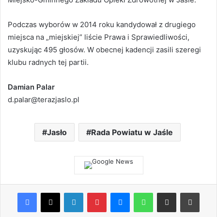
Podczas wyborów w 2014 roku kandydował z drugiego
miejsca na „miejskiej” liście Prawa i Sprawiedliwości,
uzyskując 495 głosów. W obecnej kadencji zasili szeregi
klubu radnych tej partii.
Damian Palar
d.palar@terazjaslo.pl
Jasło
Rada Powiatu w Jaśle
Facebook
X
LinkedIn
Pinterest
Messenger
WhatsApp
Share via Email
Print