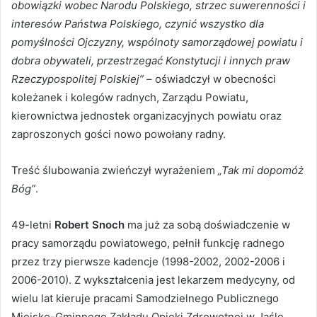
obowiązki wobec Narodu Polskiego, strzec suwerenności i
interesów Państwa Polskiego, czynić wszystko dla
pomyślności Ojczyzny, wspólnoty samorządowej powiatu i
dobra obywateli, przestrzegać Konstytucji i innych praw
Rzeczypospolitej Polskiej”
– oświadczył w obecności
koleżanek i kolegów radnych, Zarządu Powiatu,
kierownictwa jednostek organizacyjnych powiatu oraz
zaproszonych gości nowo powołany radny.
Treść ślubowania zwieńczył wyrażeniem
„Tak mi dopomóż
Bóg”
.
49-letni
Robert Snoch
ma już za sobą doświadczenie w
pracy samorządu powiatowego, pełnił funkcję radnego
przez trzy pierwsze kadencje (1998-2002, 2002-2006 i
2006-2010). Z wykształcenia jest lekarzem medycyny, od
wielu lat kieruje pracami Samodzielnego Publicznego
Miejsko-Gminnego Zakładu Opieki Zdrowotnej w Jaśle.