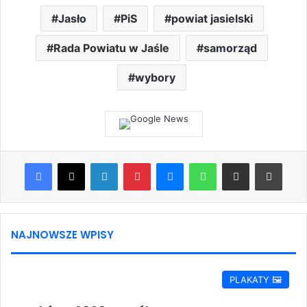
Jasło
PiS
powiat jasielski
Rada Powiatu w Jaśle
samorząd
wybory
Facebook
X
LinkedIn
Pinterest
Messenger
WhatsApp
Share via Email
Print
NAJNOWSZE WPISY
PLAKATY 🖼️