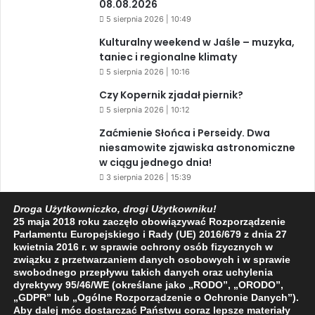
08.08.2026
5 sierpnia 2026 | 10:49
Kulturalny weekend w Jaśle – muzyka,
taniec i regionalne klimaty
5 sierpnia 2026 | 10:16
Czy Kopernik zjadał piernik?
5 sierpnia 2026 | 10:12
Zaćmienie Słońca i Perseidy. Dwa
niesamowite zjawiska astronomiczne
w ciągu jednego dnia!
3 sierpnia 2026 | 15:39
Droga Użytkowniczko, drogi Użytkowniku!
25 maja 2018 roku zaczęło obowiązywać Rozporządzenie
Facebook
X
YouTube
Parlamentu Europejskiego i Rady (UE) 2016/679 z dnia 27
kwietnia 2016 r. w sprawie ochrony osób fizycznych w
związku z przetwarzaniem danych osobowych i w sprawie
swobodnego przepływu takich danych oraz uchylenia
dyrektywy 95/46/WE (określane jako „RODO”, „ORODO”,
„GDPR” lub „Ogólne Rozporządzenie o Ochronie Danych”).
Aby dalej móc dostarczać Państwu coraz lepsze materiały
2009 - 2026 © Wszelkie prawa zastrzeżone