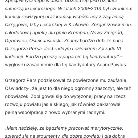
Specjalistycznego w Jaśle. Udziela się jako działacz
samorządu lekarskiego. W latach 2009-2013 był członkiem
komisji rewizyjnej oraz komisji współpracy z zagranicą
Okręgowej Izby Lekarskiej w Krakowie. Zorganizował m.in.
całodobową opiekę dla gmin Krempna, Nowy Żmigród,
Dębowiec, Osiek Jasielski. Znamy bardzo dobrze pana
Grzegorza Persa. Jest radnym i członkiem Zarządu VI
kadencji. Bardzo proszę o poparcie tej kandydatury.”
–
wygłosił uzasadnienie dla tej kandydatury Adam Pawluś.
Grzegorz Pers podziękował za powierzone mu zaufanie.
Oświadczył, że jest to dla niego ogromny zaszczyt, ale też
obowiązek. Zobligował się do wytężonej pracy na rzecz
rozwoju powiatu jasielskiego, jak również deklarował
pełną współpracę z nowo wybranymi radnymi.
„Mam nadzieję, że będziemy pracować merytorycznie,
spierać się na argumenty, dla dobra powiatu i dla dobra