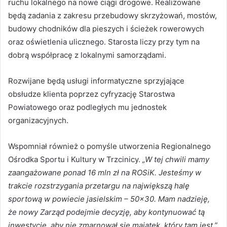
ruchu lokalnego na nowe ciągi drogowe. Realizowane
będą zadania z zakresu przebudowy skrzyżowań, mostów,
budowy chodników dla pieszych i ścieżek rowerowych
oraz oświetlenia ulicznego. Starosta liczy przy tym na
dobrą współpracę z lokalnymi samorządami.
Rozwijane będą usługi informatyczne sprzyjające
obsłudze klienta poprzez cyfryzację Starostwa
Powiatowego oraz podległych mu jednostek
organizacyjnych.
Wspomniał również o pomyśle utworzenia Regionalnego
Ośrodka Sportu i Kultury w Trzcinicy.
„W tej chwili mamy
zaangażowane ponad 16 mln zł na ROSiK. Jesteśmy w
trakcie rozstrzygania przetargu na największą halę
sportową w powiecie jasielskim – 50×30. Mam nadzieję,
że nowy Zarząd podejmie decyzję, aby kontynuować tą
inwestycję, aby nie zmarnował się majątek, który tam jest.”