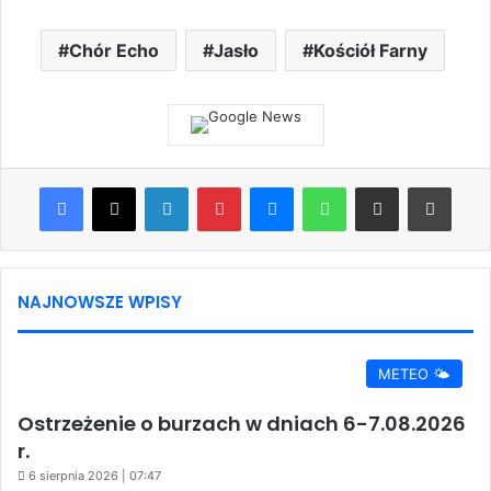
Chór Echo
Jasło
Kościół Farny
Facebook
X
LinkedIn
Pinterest
Messenger
WhatsApp
Share via Email
Print
NAJNOWSZE WPISY
METEO 🌤️
Ostrzeżenie o burzach w dniach 6-7.08.2026
r.
6 sierpnia 2026 | 07:47