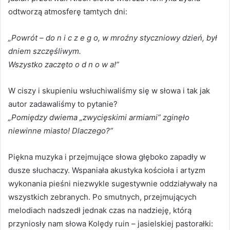
odtworzą atmosferę tamtych dni:
„Powrót – do n i c z e g o, w mroźny styczniowy dzień, był
dniem szczęśliwym.
Wszystko zaczęto o d n o w a!”
W ciszy i skupieniu wsłuchiwaliśmy się w słowa i tak jak
autor zadawaliśmy to pytanie?
„Pomiędzy dwiema „zwycięskimi armiami” zginęło
niewinne miasto! Dlaczego?”
Piękna muzyka i przejmujące słowa głęboko zapadły w
dusze słuchaczy. Wspaniała akustyka kościoła i artyzm
wykonania pieśni niezwykle sugestywnie oddziaływały na
wszystkich zebranych. Po smutnych, przejmujących
melodiach nadszedł jednak czas na nadzieję, którą
przyniosły nam słowa Kolędy ruin – jasielskiej pastorałki: