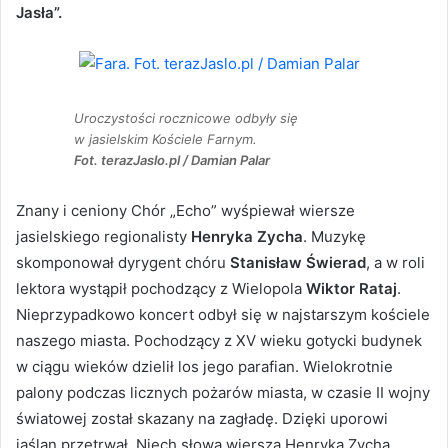
Jasła”.
Uroczystości rocznicowe odbyły się
w jasielskim Kościele Farnym.
Fot. terazJaslo.pl / Damian Palar
Znany i ceniony Chór „Echo” wyśpiewał wiersze
jasielskiego regionalisty
Henryka Zycha
. Muzykę
skomponował dyrygent chóru
Stanisław Świerad
, a w roli
lektora wystąpił pochodzący z Wielopola
Wiktor Rataj
.
Nieprzypadkowo koncert odbył się w najstarszym kościele
naszego miasta. Pochodzący z XV wieku gotycki budynek
w ciągu wieków dzielił los jego parafian. Wielokrotnie
palony podczas licznych pożarów miasta, w czasie II wojny
światowej został skazany na zagładę. Dzięki uporowi
jaślan przetrwał. Niech słowa wiersza Henryka Zycha