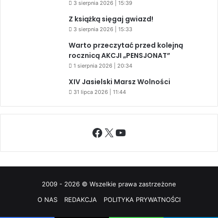
3 sierpnia 2026 | 15:39
Z książką sięgaj gwiazd!
3 sierpnia 2026 | 15:33
Warto przeczytać przed kolejną
rocznicą AKCJI „PENSJONAT”
1 sierpnia 2026 | 20:34
XIV Jasielski Marsz Wolności
31 lipca 2026 | 11:44
Facebook
X
YouTube
2009 - 2026 © Wszelkie prawa zastrzeżone
O NAS
REDAKCJA
POLITYKA PRYWATNOŚCI