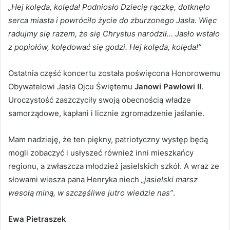
„Hej kolęda, kolęda! Podniosło Dziecię rączkę, dotknęło
serca miasta i powróciło życie do zburzonego Jasła. Więc
radujmy się razem, że się Chrystus narodził… Jasło wstało
z popiołów, kolędować się godzi. Hej kolęda, kolęda!”
Ostatnia część koncertu została poświęcona Honorowemu
Obywatelowi Jasła Ojcu Świętemu
Janowi Pawłowi II
.
Uroczystość zaszczyciły swoją obecnością władze
samorządowe, kapłani i licznie zgromadzenie jaślanie.
Mam nadzieję, że ten piękny, patriotyczny występ będą
mogli zobaczyć i usłyszeć również inni mieszkańcy
regionu, a zwłaszcza młodzież jasielskich szkół. A wraz ze
słowami wiesza pana Henryka niech
„jasielski marsz
wesołą miną, w szczęśliwe jutro wiedzie nas”
.
Ewa Pietraszek