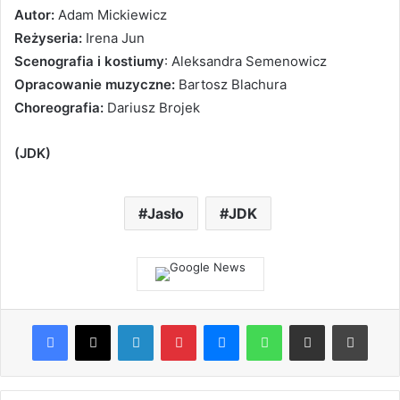
Autor:
Adam Mickiewicz
Reżyseria:
Irena Jun
Scenografia i kostiumy
: Aleksandra Semenowicz
Opracowanie muzyczne:
Bartosz Blachura
Choreografia:
Dariusz Brojek
(JDK)
Jasło
JDK
Facebook
X
LinkedIn
Pinterest
Messenger
WhatsApp
Share via Email
Print