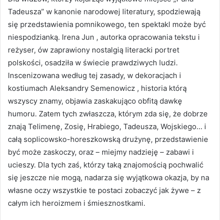
Tadeusza” w kanonie narodowej literatury, spodziewają
się przedstawienia pomnikowego, ten spektakl może być
niespodzianką. Irena Jun , autorka opracowania tekstu i
reżyser, ów zaprawiony nostalgią literacki portret
polskości, osadziła w świecie prawdziwych ludzi.
Inscenizowana według tej zasady, w dekoracjach i
kostiumach Aleksandry Semenowicz , historia którą
wszyscy znamy, objawia zaskakująco obfitą dawkę
humoru. Zatem tych zwłaszcza, którym zda się, że dobrze
znają Telimenę, Zosię, Hrabiego, Tadeusza, Wojskiego… i
całą soplicowsko-horeszkowską drużynę, przedstawienie
być może zaskoczy, oraz – miejmy nadzieję – zabawi i
ucieszy. Dla tych zaś, którzy taką znajomością pochwalić
się jeszcze nie mogą, nadarza się wyjątkowa okazja, by na
własne oczy wszystkie te postaci zobaczyć jak żywe – z
całym ich heroizmem i śmiesznostkami.