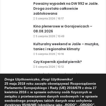
Poważny wypadek na DW 992 w Jaśle.
Droga została całkowicie
zablokowana
5 sierpnia 2026 | 16:17
Kino plenerowe w Gorajowicach –
08.08.2026
5 sierpnia 2026 | 10:49
Kulturalny weekend w Jaśle – muzyka,
taniec i regionalne klimaty
5 sierpnia 2026 | 10:16
Czy Kopernik zjadał piernik?
5 sierpnia 2026 | 10:12
Zaćmienie Słońca i Perseidy. Dwa
niesamowite zjawiska astronomiczne
Droga Użytkowniczko, drogi Użytkowniku!
25 maja 2018 roku zaczęło obowiązywać Rozporządzenie
w ciągu jednego dnia!
Parlamentu Europejskiego i Rady (UE) 2016/679 z dnia 27
3 sierpnia 2026 | 15:39
kwietnia 2016 r. w sprawie ochrony osób fizycznych w
związku z przetwarzaniem danych osobowych i w sprawie
swobodnego przepływu takich danych oraz uchylenia
dyrektywy 95/46/WE (określane jako „RODO”, „ORODO”,