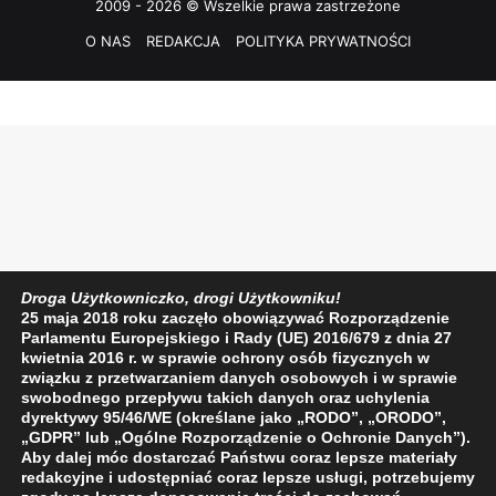
2009 - 2026 © Wszelkie prawa zastrzeżone
O NAS
REDAKCJA
POLITYKA PRYWATNOŚCI
Droga Użytkowniczko, drogi Użytkowniku!
25 maja 2018 roku zaczęło obowiązywać Rozporządzenie
Parlamentu Europejskiego i Rady (UE) 2016/679 z dnia 27
kwietnia 2016 r. w sprawie ochrony osób fizycznych w
związku z przetwarzaniem danych osobowych i w sprawie
swobodnego przepływu takich danych oraz uchylenia
dyrektywy 95/46/WE (określane jako „RODO”, „ORODO”,
„GDPR” lub „Ogólne Rozporządzenie o Ochronie Danych”).
Aby dalej móc dostarczać Państwu coraz lepsze materiały
redakcyjne i udostępniać coraz lepsze usługi, potrzebujemy