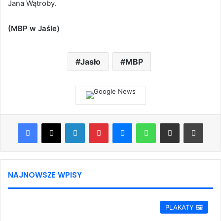
Jana Wątroby.
(MBP w Jaśle)
Jasło
MBP
Facebook
X
LinkedIn
Pinterest
Messenger
WhatsApp
Share via Email
Print
NAJNOWSZE WPISY
PLAKATY 🖼️