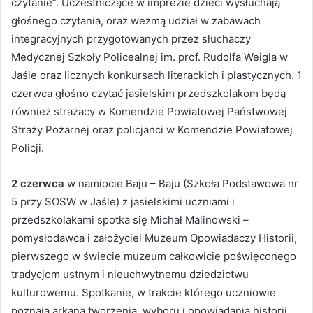
czytanie”. Uczestniczące w imprezie dzieci wysłuchają
głośnego czytania, oraz wezmą udział w zabawach
integracyjnych przygotowanych przez słuchaczy
Medycznej Szkoły Policealnej im. prof. Rudolfa Weigla w
Jaśle oraz licznych konkursach literackich i plastycznych. 1
czerwca głośno czytać jasielskim przedszkolakom będą
również strażacy w Komendzie Powiatowej Państwowej
Straży Pożarnej oraz policjanci w Komendzie Powiatowej
Policji.
2 czerwca
w namiocie Baju – Baju (Szkoła Podstawowa nr
5 przy SOSW w Jaśle) z jasielskimi uczniami i
przedszkolakami spotka się Michał Malinowski –
pomysłodawca i założyciel Muzeum Opowiadaczy Historii,
pierwszego w świecie muzeum całkowicie poświęconego
tradycjom ustnym i nieuchwytnemu dziedzictwu
kulturowemu. Spotkanie, w trakcie którego uczniowie
poznają arkana tworzenia, wyboru i opowiadania historii