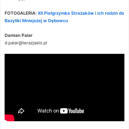
FOTOGALERIA:
XII Pielgrzymka Strażaków i ich rodzin do
Bazyliki Mniejszej w Dębowcu
Damian Palar
d.palar@terazjaslo.pl