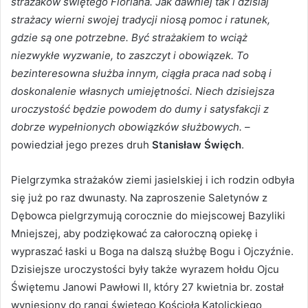
strażaków świętego Floriana. Jak dawniej tak i dzisiaj
strażacy wierni swojej tradycji niosą pomoc i ratunek,
gdzie są one potrzebne. Być strażakiem to wciąż
niezwykłe wyzwanie, to zaszczyt i obowiązek. To
bezinteresowna służba innym, ciągła praca nad sobą i
doskonalenie własnych umiejętności. Niech dzisiejsza
uroczystość będzie powodem do dumy i satysfakcji z
dobrze wypełnionych obowiązków służbowych.
–
powiedział jego prezes druh
Stanisław Święch
.
Pielgrzymka strażaków ziemi jasielskiej i ich rodzin odbyła
się już po raz dwunasty. Na zaproszenie Saletynów z
Dębowca pielgrzymują corocznie do miejscowej Bazyliki
Mniejszej, aby podziękować za całoroczną opiekę i
wypraszać łaski u Boga na dalszą służbę Bogu i Ojczyźnie.
Dzisiejsze uroczystości były także wyrazem hołdu Ojcu
Świętemu Janowi Pawłowi II, który 27 kwietnia br. został
wyniesiony do rangi świętego Kościoła Katolickiego