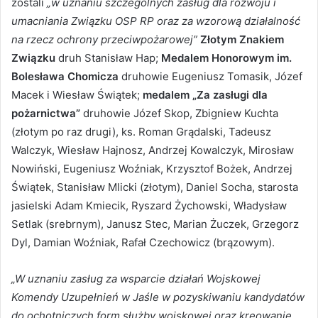
zostali
„w uznaniu szczególnych zasług dla rozwoju i
umacniania Związku OSP RP oraz za wzorową działalność
na rzecz ochrony przeciwpożarowej”
Złotym Znakiem
Związku
druh Stanisław Hap;
Medalem Honorowym im.
Bolesława Chomicza
druhowie Eugeniusz Tomasik, Józef
Macek i Wiesław Świątek;
medalem „Za zasługi dla
pożarnictwa”
druhowie Józef Skop, Zbigniew Kuchta
(złotym po raz drugi), ks. Roman Grądalski, Tadeusz
Walczyk, Wiesław Hajnosz, Andrzej Kowalczyk, Mirosław
Nowiński, Eugeniusz Woźniak, Krzysztof Bożek, Andrzej
Świątek, Stanisław Mlicki (złotym), Daniel Socha, starosta
jasielski Adam Kmiecik, Ryszard Żychowski, Władysław
Setlak (srebrnym), Janusz Stec, Marian Żuczek, Grzegorz
Dyl, Damian Woźniak, Rafał Czechowicz (brązowym).
„W uznaniu zasług za wsparcie działań Wojskowej
Komendy Uzupełnień w Jaśle w pozyskiwaniu kandydatów
do ochotniczych form służby wojskowej oraz kreowanie