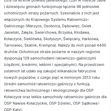
Dziś na terenie powiatu jasielskiego, czyli w mieście Jaśle
i dziewięciu gminach funkcjonuje łącznie 98 jednostek
ochotniczych straży pożarnych. Szesnaście z nich jest
włączonych do Krajowego Systemu Ratowniczo-
Gaśniczego (Warzyce, Osobnica, Dębowiec, Osiek
Jasielski, Załęże, Świerchowa, Brzyska, Kłodawa,
Kołaczyce, Sieklówka, Skołyszyn, Święcany, Harklowa,
Tarnowiec, Skalnik, Krempna). Należy do nich ponad 4400
druhów. Ochotnicze straże pożarne w naszym regionie
dysponują 129 samochodami ratowniczo-gaśniczymi
(ciężkimi, średnimi, lekkimi i specjalnymi). Na przestrzeni
ostatnich lat udało się zakupić kilkanaście fabrycznie
nowych pojazdów, z czego pięć w minionym 2013 roku
(średni samochód ratowniczo-gaśniczy z funkcją
ratownictwa technicznego i ekologicznego dla OSP
Kołaczyce oraz lekkie samochody ratowniczo-gaśnicze dla
OSP Nawsie Kołaczyckie, OSP Dzielec, OSP Sądkowa i
OSP Kąty).