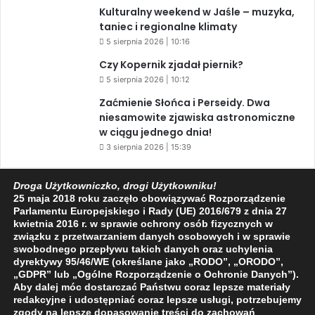
Kulturalny weekend w Jaśle – muzyka,
taniec i regionalne klimaty
5 sierpnia 2026 | 10:16
Czy Kopernik zjadał piernik?
5 sierpnia 2026 | 10:12
Zaćmienie Słońca i Perseidy. Dwa
niesamowite zjawiska astronomiczne
w ciągu jednego dnia!
3 sierpnia 2026 | 15:39
Droga Użytkowniczko, drogi Użytkowniku!
25 maja 2018 roku zaczęło obowiązywać Rozporządzenie
Facebook
X
YouTube
Parlamentu Europejskiego i Rady (UE) 2016/679 z dnia 27
kwietnia 2016 r. w sprawie ochrony osób fizycznych w
związku z przetwarzaniem danych osobowych i w sprawie
swobodnego przepływu takich danych oraz uchylenia
dyrektywy 95/46/WE (określane jako „RODO”, „ORODO”,
„GDPR” lub „Ogólne Rozporządzenie o Ochronie Danych”).
2009 - 2026 © Wszelkie prawa zastrzeżone
Aby dalej móc dostarczać Państwu coraz lepsze materiały
redakcyjne i udostępniać coraz lepsze usługi, potrzebujemy
O NAS
REDAKCJA
POLITYKA PRYWATNOŚCI
zgody na lepsze dopasowanie treści do zachowań