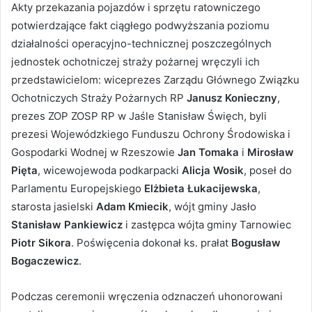
Akty przekazania pojazdów i sprzętu ratowniczego
potwierdzające fakt ciągłego podwyższania poziomu
działalności operacyjno-technicznej poszczególnych
jednostek ochotniczej straży pożarnej wręczyli ich
przedstawicielom: wiceprezes Zarządu Głównego Związku
Ochotniczych Straży Pożarnych RP
Janusz Konieczny
,
prezes ZOP ZOSP RP w Jaśle Stanisław Święch, byli
prezesi Wojewódzkiego Funduszu Ochrony Środowiska i
Gospodarki Wodnej w Rzeszowie
Jan Tomaka
i
Mirosław
Pięta
, wicewojewoda podkarpacki
Alicja Wosik
, poseł do
Parlamentu Europejskiego
Elżbieta Łukacijewska
,
starosta jasielski
Adam Kmiecik
, wójt gminy Jasło
Stanisław Pankiewicz
i zastępca wójta gminy Tarnowiec
Piotr Sikora
. Poświęcenia dokonał ks. prałat
Bogusław
Bogaczewicz
.
Podczas ceremonii wręczenia odznaczeń uhonorowani