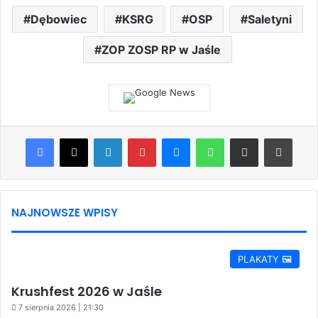
Dębowiec
KSRG
OSP
Saletyni
ZOP ZOSP RP w Jaśle
Facebook
X
LinkedIn
Pinterest
Messenger
WhatsApp
Share via Email
Print
NAJNOWSZE WPISY
PLAKATY 🖼️
Krushfest 2026 w Jaśle
7 sierpnia 2026 | 21:30