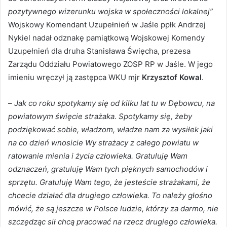
pozytywnego wizerunku wojska w społeczności lokalnej”
Wojskowy Komendant Uzupełnień w Jaśle ppłk Andrzej
Nykiel nadał odznakę pamiątkową Wojskowej Komendy
Uzupełnień dla druha Stanisława Święcha, prezesa
Zarządu Oddziału Powiatowego ZOSP RP w Jaśle. W jego
imieniu wręczył ją zastępca WKU mjr
Krzysztof Kowal
.
–
Jak co roku spotykamy się od kilku lat tu w Dębowcu, na
powiatowym święcie strażaka. Spotykamy się, żeby
podziękować sobie, władzom, władze nam za wysiłek jaki
na co dzień wnosicie Wy strażacy z całego powiatu w
ratowanie mienia i życia człowieka. Gratuluję Wam
odznaczeń, gratuluję Wam tych pięknych samochodów i
sprzętu. Gratuluję Wam tego, że jesteście strażakami, że
chcecie działać dla drugiego człowieka. To należy głośno
mówić, że są jeszcze w Polsce ludzie, którzy za darmo, nie
szczędząc sił chcą pracować na rzecz drugiego człowieka.