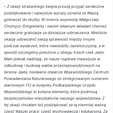
–
Z okazji strażackiego święta proszę przyjąć serdeczne
podziękowania i najwyższe wyrazy uznania za Waszą
gotowość do służby. W imieniu wojewody Małgorzaty
Chomycz-Śmigielskiej i swoim własnym składam również
serdeczne gratulacje za dzisiejsze odznaczenia. Mieliście
okazję udowodnić swoją sprawność między innymi
podczas wydarzeń, które nawiedziły Jasielszczyznę, a w
sposób szczególny położone u zbiegu trzech rzek Jasło.
Mam jednak nadzieję, że nasze rządowe inwestycje w
odbudowę i budowę wałów przeciwpowodziowych na
terenie Jasła, niedawne otwarcie Wojewódzkiego Centrum
Powiadamiania Ratunkowego ze zintegrowanym numerem
alarmowym 112 w budynku Podkarpackiego Urzędu
Wojewódzkiego to kolejne elementy, które podniosą
bezpieczeństwo mieszkańców naszego województwa. Z
tej okazji chciałam też podziękować za tą niemniej ważną
część Waszej pracy: część wychowawczą i edukacyjną. Za