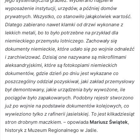
jego systematyczna grabież. Wybierano najpierw
wyposażenie instytucji, urzędów, a później domów
prywatnych. Wszystko, co stanowiło jakąkolwiek wartość.
Dlatego zabierano nawet klamki od drzwi wykonane z
lekkich metali, bo to było potrzebne na przykład dla
niemieckiego przemysłu lotniczego. Zachowały się
dokumenty niemieckie, które udało się po wojnie odnaleźć
i zarchiwizować. Dzisiaj one nazywane są mikrofilmami
aleksandryjskimi, które są fotokopiami niemieckich
dokumentów, gdzie dzień po dniu jest wykazane co
poszczególny oddział pozyskiwał, jaki zakład przemysłowy
był demontowany, jakie urządzenia były wywożone, ile
pociągów było zapakowanych. Podobny rejestr stworzono
już po wojnie na podstawie dokumentów kolejowych, co
wywieziono tylko z rafinerii jasielskiej. To jest kilkadziesiąt
stron drobnym maczkiem.
– opowiada
Mariusz Świątek
,
historyk z Muzeum Regionalnego w Jaśle.