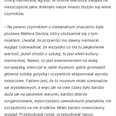
ofiarą niemieckiej agresji. W ocenie Mariusza Świątka na
nieszczęście jakie dotknęło nasze miasto złożyło się wiele
czynników.
–
Na pewno czynnikiem o niebanalnym znaczeniu była
postawa Waltera Gentza, który utożsamiał się z tym
miastem. Uważał, że przywróci mu dawny niemiecki
wygląd. Udowadniał, że wszystko co ma tu jakąkolwiek
wartość, jeżeli chodzi o sztukę, to jest efekt kultury
niemieckiej. Nawet, co jest ewenementem na skalę
europejską, stworzył w Jaśle muzeum, gdzie gromadził
głównie sztukę gotycką i oczywiście eksponował wyroby
miejscowe. Faktem jest, że to muzeum miało szesnaście
sal wystawowych, a więc jak na owe czasy było bardzo
duże jak na jasielskie warunki, bardzo dobrze
zorganizowane, wykorzystano zawodowych plastyków, nie
szczędzono na nie środków. Miało bardzo nowoczesny
wygląd. Przebudował rynek, przebudował ratusz,