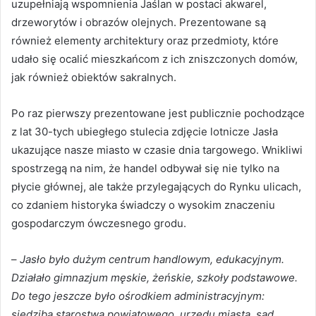
uzupełniają wspomnienia Jaślan w postaci akwarel,
drzeworytów i obrazów olejnych. Prezentowane są
również elementy architektury oraz przedmioty, które
udało się ocalić mieszkańcom z ich zniszczonych domów,
jak również obiektów sakralnych.
Po raz pierwszy prezentowane jest publicznie pochodzące
z lat 30-tych ubiegłego stulecia zdjęcie lotnicze Jasła
ukazujące nasze miasto w czasie dnia targowego. Wnikliwi
spostrzegą na nim, że handel odbywał się nie tylko na
płycie głównej, ale także przylegających do Rynku ulicach,
co zdaniem historyka świadczy o wysokim znaczeniu
gospodarczym ówczesnego grodu.
–
Jasło było dużym centrum handlowym, edukacyjnym.
Działało gimnazjum męskie, żeńskie, szkoły podstawowe.
Do tego jeszcze było ośrodkiem administracyjnym:
siedzibą starostwa powiatowego, urzędu miasta, sąd