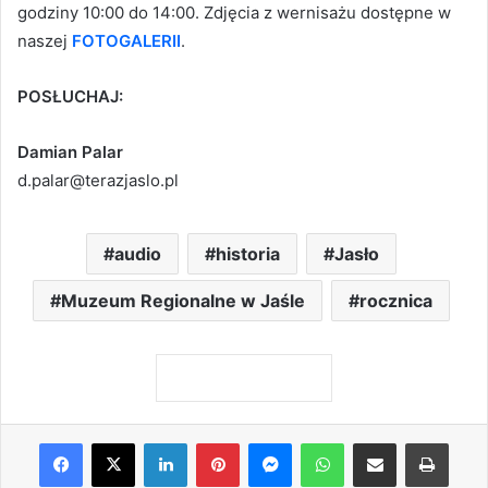
godziny 10:00 do 14:00. Zdjęcia z wernisażu dostępne w
naszej
FOTOGALERII
.
POSŁUCHAJ:
Damian Palar
d.palar@terazjaslo.pl
audio
historia
Jasło
Muzeum Regionalne w Jaśle
rocznica
Facebook
X
LinkedIn
Pinterest
Messenger
WhatsApp
Share via Email
Print