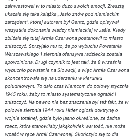
zainwestował w to miasto dużo swoich emocji. Zresztą
ukazała się taka książka „Jasło znów pod niemieckim
zarządem”, której autorem był Gentz, gdzie opisywał
wszystkie dokonania władzy niemieckiej w Jaśle. Kiedy
zbliżała się tutaj Armia Czerwona postanowił to miasto
zniszczyć. Sprzyjało mu to, że po wybuchu Powstania
Warszawskiego 1 sierpnia ofensywa radziecka została
spowolniona. Drugi czynnik to jest taki, że 8 września
wybuchło powstanie na Słowacji, a więc Armia Czerwona
skoncentrowała się na uderzeniu w kierunku
południowym. To dało czas Niemcom do połowy stycznia
1945 roku, żeby to miasto systematycznie ograbić i
zniszczyć. Na pewno nie bez znaczenia był też fakt, że w
połowie sierpnia 1944 roku Hitler ogłosił doktrynę o
wojnie totalnej, gdzie było jasno określone, że żadna
rzecz, która stanowiłaby jakąkolwiek wartość, nie może
wpaść w ręce Armii Czerwonej. Skończyło się to dla