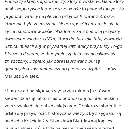
Pierwszy sklepik spółdzielczy, który powstał w Jaśle, który
miał zaopatrywać ludność w żywność to polegał na tym, że
jego pracownicy na plecach przynosili towar z Krosna,
które nie było zniszczone. W ten sposób odrodziło się to
życie handlowe w Jaśle. Wiadomo, że z pomocą przyszły
ówczesne władze, UNRA, która dostarczała tutaj żywności.
Szpital mieścił się w prywatnej kamienicy przy ulicy 17-go
Stycznia dlatego, że budynek szpitala został całkowicie
zniszczony. Dopiero jak odrestaurowano bursę
gimnazjalną, tam umieszczono pierwszy szpital.
– mówi
Mariusz Świątek.
Mimo że od pamiętnych wydarzeń minęło już równe
siedemdziesiąt lat to miasto podnosi się po niemieckich
zniszczeniach do dnia dzisiejszego. Dopiero w sierpniu br.
udało się przywrócić historyczną wieżyczkę z sygnaturką
na dachu Kościoła św. Stanisława BM (dawnej kaplicy
gimnazjalnej), która była na pierwotnej świątyni przed