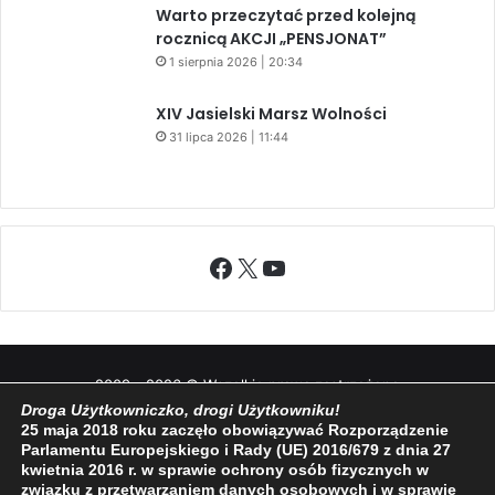
rocznicą AKCJI „PENSJONAT”
1 sierpnia 2026 | 20:34
XIV Jasielski Marsz Wolności
31 lipca 2026 | 11:44
Facebook
X
YouTube
2009 - 2026 © Wszelkie prawa zastrzeżone
O NAS
REDAKCJA
POLITYKA PRYWATNOŚCI
Droga Użytkowniczko, drogi Użytkowniku!
25 maja 2018 roku zaczęło obowiązywać Rozporządzenie
Parlamentu Europejskiego i Rady (UE) 2016/679 z dnia 27
kwietnia 2016 r. w sprawie ochrony osób fizycznych w
związku z przetwarzaniem danych osobowych i w sprawie