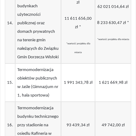
zł
budynkach
62 021 014,64 zł
użyteczności
11 611 656,00
8 233 630,47 zł *
14
.
publicznej oraz
zł *
domach prywatnych
na terenie gmin
*wartość projektu dla miasta
*wartość projektu dla
należących do Związku
miasta
Gmin Dorzecza Wisłoki
Termomodernizacja
obiektów publicznych
15
.
1 991 343,78 zł
1 621 669,98 zł
w Jaśle (Gimnazjum nr
1, hala sportowa)
Termomodernizacja
budynku technicznego
16
.
przy stadionie na
93 439,34 zł
49 742,00 zł
osiedlu Rafineria w