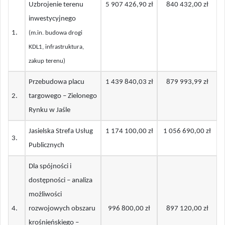
Uzbrojenie terenu
5 907 426,90 zł
840 432,00 zł
inwestycyjnego
1.
(m.in. budowa drogi
KDL1, infrastruktura,
zakup terenu)
Przebudowa placu
1 439 840,03 zł
879 993,99 zł
2
.
targowego – Zielonego
Rynku w Jaśle
Jasielska Strefa Usług
1 174 100,00 zł
1 056 690,00 zł
3
.
Publicznych
Dla spójności i
dostępności – analiza
możliwości
4
.
rozwojowych obszaru
996 800,00 zł
897 120,00 zł
krośnieńskiego –