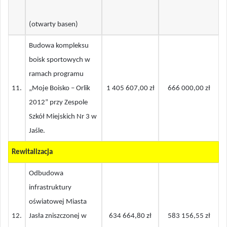
(otwarty basen)
Budowa kompleksu
boisk sportowych w
ramach programu
11.
„Moje Boisko – Orlik
1 405 607,00 zł
666 000,00 zł
2012” przy Zespole
Szkół Miejskich Nr 3 w
Jaśle.
Rewitalizacja
Odbudowa
infrastruktury
oświatowej Miasta
12
.
Jasła zniszczonej w
634 664,80 zł
583 156,55 zł