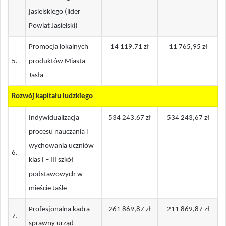
jasielskiego (lider
Powiat Jasielski)
Promocja lokalnych
14 119,71 zł
11 765,95 zł
5
.
produktów Miasta
Jasła
Rozwój kapitału l
udzkiego
Indywidualizacja
534 243,67 zł
534 243,67 zł
procesu nauczania i
wychowania uczniów
6
.
klas I – III szkół
podstawowych w
mieście Jaśle
Profesjonalna kadra –
261 869,87 zł
211 869,87 zł
7
.
sprawny urząd