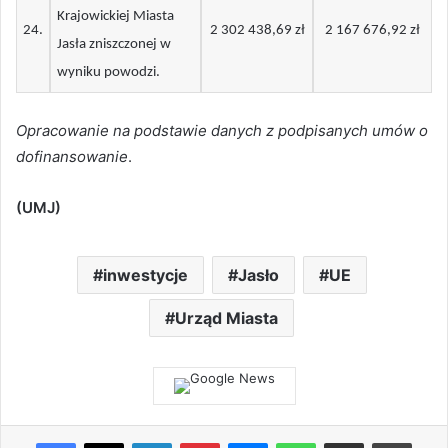
Krajowickiej Miasta
24
.
2 302 438,69 zł
2 167 676,92 zł
Jasła zniszczonej w
wyniku powodzi.
Opracowanie na podstawie danych z podpisanych umów o
dofinansowanie
.
(UMJ)
inwestycje
Jasło
UE
Urząd Miasta
Facebook
X
LinkedIn
Pinterest
Messenger
WhatsApp
Share via Email
Print