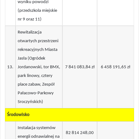
wyniku powodzi
(przedszkola miejskie
nr 9 oraz 11)
Rewitalizacja
otwartych przestrzeni
rekreacyjnych Miasta
Jasła (Ogródek
13
.
Jordanowski, tor BMX,
7 841 083,84 zł
6 458 191,65 zł
park linowy, cztery
place zabaw, Zespół
Pałacowo-Parkowy
Sroczyńskich)
Środowisko
Instalacja systemów
82 814 248,00
energii odnawialnej na