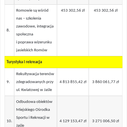
Romowie są wśród
453 302,56 zł
453 302,56 zł
nas – szkolenia
zawodowe, integracja
8
.
społeczna
i poprawa wizerunku
jasielskich Romów
Turystyka i rekreacja
Rekultywacja terenów
9
.
zdegradowanych przy
4 813 855,42 zł
3 860 061,77 zł
ul. Kwiatowej w Jaśle
Odbudowa obiektów
Miejskiego Ośrodka
Sportu i Rekreacji w
10.
4 129 153,47 zł
3 271 006,50 zł
Jaśle