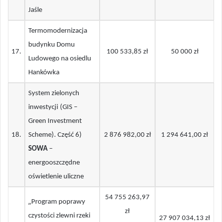
Jaśle
Termomodernizacja
budynku Domu
17
.
100 533,85 zł
50 000 zł
Ludowego na osiedlu
Hankówka
System zielonych
inwestycji
(GIS –
Green Investment
18
.
Scheme). Część 6)
2 876 982,00 zł
1 294 641,00 zł
SOWA
–
energooszczędne
oświetlenie uliczne
54 755 263,97
„
Program poprawy
zł
czystości zlewni rzeki
27 907 034,13 zł