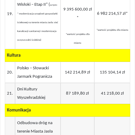
Wisłoki – Etap II”
(
w tym:
9 395 600,00 zł
6 982 214,57 zł*
19
.
* modernizacja urządzeń gospodarki
*
ściekowej na terenie miasta Jasła: sieć
*wartość projektu dla miasta
kanalizacji sanitarnej i modernizacja
*wartość projektu dla
oczyszczalni ścieków)
miasta
Kultura
Polsko – Słowacki
20.
142 214,89 zł
135 104,14 zł
Jarmark Pogranicza
Dni Kultury
21.
87 189,80 zł
41 218,00 zł
Wyszehradzkiej
Komunikacja
Odbudowa dróg na
terenie Miasta Jasła