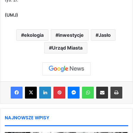
(UMJ)
ekologia
inwestycje
Jasło
Urząd Miasta
Facebook
X
LinkedIn
Pinterest
Messenger
WhatsApp
Share via Email
Print
NAJNOWSZE WPISY