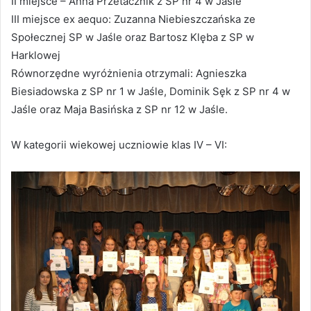
II miejsce – Anna Przetacznik z SP nr 4 w Jaśle
III miejsce ex aequo: Zuzanna Niebieszczańska ze
Społecznej SP w Jaśle oraz Bartosz Klęba z SP w
Harklowej
Równorzędne wyróżnienia otrzymali: Agnieszka
Biesiadowska z SP nr 1 w Jaśle, Dominik Sęk z SP nr 4 w
Jaśle oraz Maja Basińska z SP nr 12 w Jaśle.
W kategorii wiekowej uczniowie klas IV – VI: