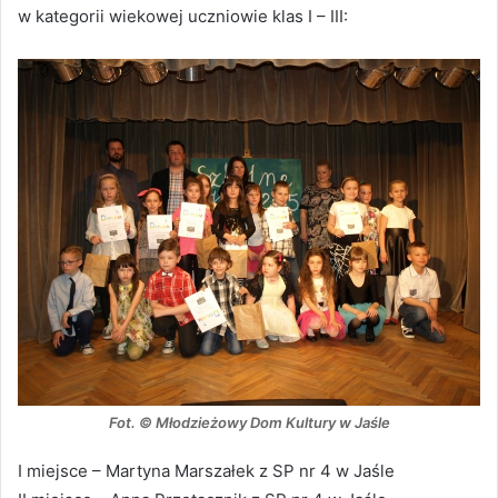
w kategorii wiekowej uczniowie klas I – III:
Fot. © Młodzieżowy Dom Kultury w Jaśle
I miejsce – Martyna Marszałek z SP nr 4 w Jaśle