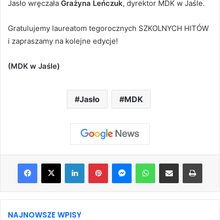
Jasło wręczała
Grażyna Leńczuk
, dyrektor MDK w Jaśle.
Gratulujemy laureatom tegorocznych SZKOLNYCH HITÓW
i zapraszamy na kolejne edycje!
(MDK w Jaśle)
Jasło
MDK
Facebook
X
LinkedIn
Pinterest
Messenger
WhatsApp
Share via Email
Print
NAJNOWSZE WPISY