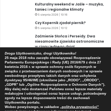
Kulturalny weekend w Jaśle – muzyka,
taniec i regionalne klimaty
5 sierpnia 2026 | 10:16
Czy Kopernik zjadał piernik?
5 sierpnia 2026 | 10:12
Zaćmienie Słońca i Perseidy. Dwa
niesamowite zjawiska astronomiczne
w ciągu jednego dnia!
3 sierpnia 2026 | 15:39
Droga Użytkowniczko, drogi Użytkowniku!
25 maja 2018 roku zaczęło obowiązywać Rozporządzenie
Parlamentu Europejskiego i Rady (UE) 2016/679 z dnia 27
kwietnia 2016 r. w sprawie ochrony osób fizycznych w
Facebook
X
YouTube
związku z przetwarzaniem danych osobowych i w sprawie
swobodnego przepływu takich danych oraz uchylenia
dyrektywy 95/46/WE (określane jako „RODO”, „ORODO”,
„GDPR” lub „Ogólne Rozporządzenie o Ochronie Danych”).
Aby dalej móc dostarczać Państwu coraz lepsze materiały
redakcyjne i udostępniać coraz lepsze usługi, potrzebujemy
zgody na lepsze dopasowanie treści do zachowań
2009 - 2026 © Wszelkie prawa zastrzeżone
Użytkownika portalu.
O NAS
REDAKCJA
POLITYKA PRYWATNOŚCI
Wobec powyższego, w zakładce
„polityka prywatności
”