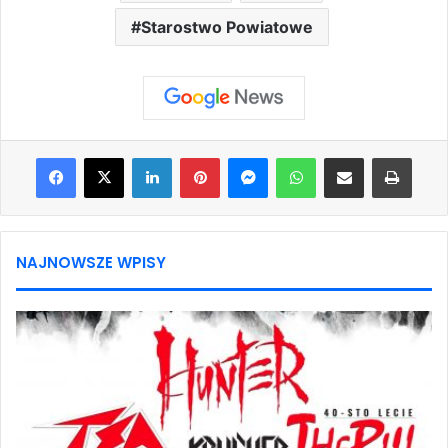
Starostwo Powiatowe
Facebook
X
LinkedIn
Pinterest
Messenger
WhatsApp
Share via Email
Print
NAJNOWSZE WPISY