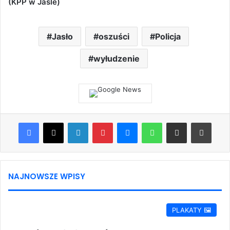
(KPP w Jaśle)
Jasło
oszuści
Policja
wyłudzenie
Facebook
X
LinkedIn
Pinterest
Messenger
WhatsApp
Share via Email
Print
NAJNOWSZE WPISY
PLAKATY 🖼️