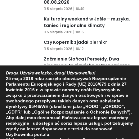
08.08.2026
5 sierpnia 2026 | 10:49
Kulturalny weekend w Jaśle – muzyka,
taniec i regionalne klimaty
5 sierpnia 2026 | 10:16
Czy Kopernik zjadał piernik?
5 sierpnia 2026 | 10:12
Zaćmienie Słońca i Perseidy. Dwa
niesamowite zjawiska astronomiczne
w ciągu jednego dnia!
Droga Użytkowniczko, drogi Użytkowniku!
25 maja 2018 roku zaczęło obowiązywać Rozporządzenie
3 sierpnia 2026 | 15:39
Parlamentu Europejskiego i Rady (UE) 2016/679 z dnia 27
kwietnia 2016 r. w sprawie ochrony osób fizycznych w
związku z przetwarzaniem danych osobowych i w sprawie
swobodnego przepływu takich danych oraz uchylenia
Facebook
X
YouTube
dyrektywy 95/46/WE (określane jako „RODO”, „ORODO”,
„GDPR” lub „Ogólne Rozporządzenie o Ochronie Danych”).
Aby dalej móc dostarczać Państwu coraz lepsze materiały
redakcyjne i udostępniać coraz lepsze usługi, potrzebujemy
zgody na lepsze dopasowanie treści do zachowań
Użytkownika portalu.
2009 - 2026 © Wszelkie prawa zastrzeżone