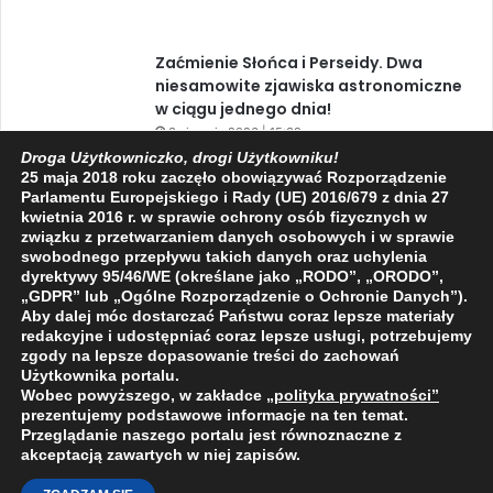
Zaćmienie Słońca i Perseidy. Dwa
niesamowite zjawiska astronomiczne
w ciągu jednego dnia!
3 sierpnia 2026 | 15:39
Droga Użytkowniczko, drogi Użytkowniku!
25 maja 2018 roku zaczęło obowiązywać Rozporządzenie
Parlamentu Europejskiego i Rady (UE) 2016/679 z dnia 27
Facebook
X
YouTube
kwietnia 2016 r. w sprawie ochrony osób fizycznych w
związku z przetwarzaniem danych osobowych i w sprawie
swobodnego przepływu takich danych oraz uchylenia
dyrektywy 95/46/WE (określane jako „RODO”, „ORODO”,
„GDPR” lub „Ogólne Rozporządzenie o Ochronie Danych”).
Aby dalej móc dostarczać Państwu coraz lepsze materiały
redakcyjne i udostępniać coraz lepsze usługi, potrzebujemy
2009 - 2026 © Wszelkie prawa zastrzeżone
zgody na lepsze dopasowanie treści do zachowań
Użytkownika portalu.
O NAS
REDAKCJA
POLITYKA PRYWATNOŚCI
Wobec powyższego, w zakładce
„polityka prywatności
”
prezentujemy podstawowe informacje na ten temat.
Przeglądanie naszego portalu jest równoznaczne z
akceptacją zawartych w niej zapisów.