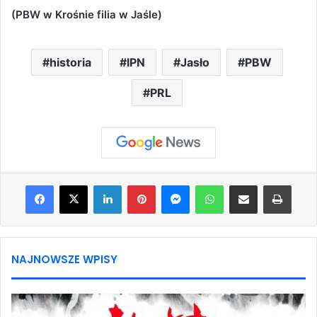
(PBW w Krośnie filia w Jaśle)
historia
IPN
Jasło
PBW
PRL
Facebook
X
LinkedIn
Pinterest
Messenger
WhatsApp
Share via Email
Print
NAJNOWSZE WPISY