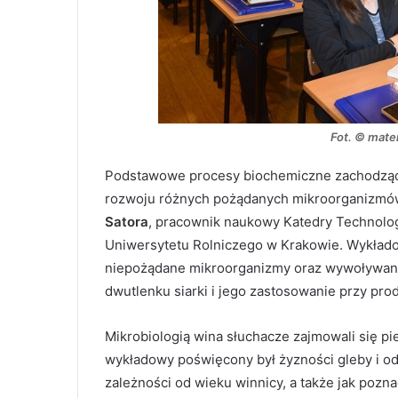
Fot. © mate
Podstawowe procesy biochemiczne zachodzące
rozwoju różnych pożądanych mikroorganizmów 
Satora
, pracownik naukowy Katedry Technologi
Uniwersytetu Rolniczego w Krakowie. Wykłado
niepożądane mikroorganizmy oraz wywoływane 
dwutlenku siarki i jego zastosowanie przy prod
Mikrobiologią wina słuchacze zajmowali się pi
wykładowy poświęcony był żyzności gleby i od
zależności od wieku winnicy, a także jak pozn