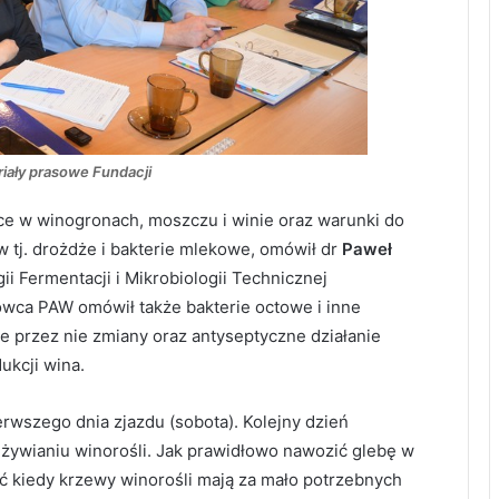
riały prasowe Fundacji
 w winogronach, moszczu i winie oraz warunki do
tj. drożdże i bakterie mlekowe, omówił dr
Paweł
i Fermentacji i Mikrobiologii Technicznej
wca PAW omówił także bakterie octowe i inne
przez nie zmiany oraz antyseptyczne działanie
ukcji wina.
erwszego dnia zjazdu (sobota). Kolejny dzień
żywianiu winorośli. Jak prawidłowo nawozić glebę w
ać kiedy krzewy winorośli mają za mało potrzebnych