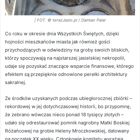
| FOT. © terazJaslo.pl / Damian Palar
Co roku w okresie dnia Wszystkich Świętych, dzięki
hojności mieszkańców miasta jak również gości
przychodzących w odwiedziny na groby swoich bliskich,
którzy spoczywają na najstarszej jasielskiej nekropolii,
udaje się pozyskać znaczące wsparcie finansowe, którego
efektem są przepięknie odnowione perełki architektury
sakralnej.
Ze środków uzyskanych podczas ubiegłorocznej zbiórki –
rekordowej w jej dotychczasowej historii, bo przypomnę,
że zebrano wówczas nieco ponad 18 tysięcy złotych –
udało się odrestaurować pomnik nagrobny Matki Boskiej
Różańcowej na grobie Heleny Mroczkowskiej, datowany
na początek XX wieku. Członkowie komitetu wyrażają