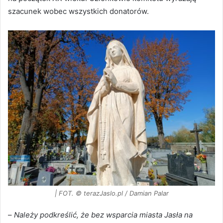
szacunek wobec wszystkich donatorów.
| FOT. © terazJaslo.pl / Damian Palar
–
Należy podkreślić, że bez wsparcia miasta Jasła na