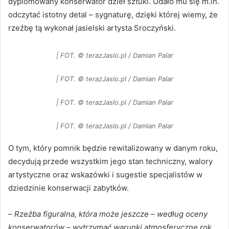
dyplomowany konserwator dzieł sztuki. Udało mu się m.in.
odczytać istotny detal – sygnaturę, dzięki której wiemy, że
rzeźbę tą wykonał jasielski artysta Sroczyński.
| FOT. © terazJaslo.pl / Damian Palar
| FOT. © terazJaslo.pl / Damian Palar
| FOT. © terazJaslo.pl / Damian Palar
| FOT. © terazJaslo.pl / Damian Palar
O tym, który pomnik będzie rewitalizowany w danym roku,
decydują przede wszystkim jego stan techniczny, walory
artystyczne oraz wskazówki i sugestie specjalistów w
dziedzinie konserwacji zabytków.
–
Rzeźba figuralna, która może jeszcze – według oceny
konserwatorów – wytrzymać warunki atmosferyczne rok