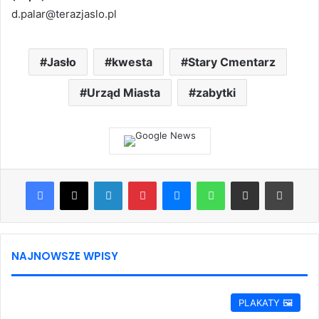
d.palar@terazjaslo.pl
Jasło
kwesta
Stary Cmentarz
Urząd Miasta
zabytki
Facebook
X
LinkedIn
Pinterest
Messenger
WhatsApp
Share via Email
Print
NAJNOWSZE WPISY
PLAKATY 🖼️