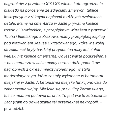
nagrobków z przełomu XIX i XX wieku, kute ogrodzenia,
plakietki na porcelanie ze zdjęciami zmarłych, tablice
inskrypcyjne z różnymi napisami o różnych czcionkach,
detale. Mamy na cmentarzu w Jaśle prywatną kaplicę
rodziny Lisowieckich, z przepięknym witrażem z pracowni
Tucha i Ekielskiego z Krakowa, mamy przepiękną kaplicę
pod wezwaniem Jezusa Ukrzyżowanego, która w swojej
strzelistości bryły bardziej przypomina mały kościółek
wiejski niż kaplicę cmentarną. Co jest warte podkreślenia
– na cmentarzu w Jaśle mamy bardzo dużo pomników
nagrobnych z okresu międzywojennego, w stylu
modernistycznym, które zostały wykonane w betoniarni
miejskiej w Jaśle. A betoniarnia miejska funkcjonowała do
zakończenia wojny. Mieściła się przy ulicy Żeromskiego,
tuż za mostem po lewej stronie. To jest warte zobaczenia.
Zachęcam do odwiedzania tej przepięknej nekropolii.
–
powiedział.