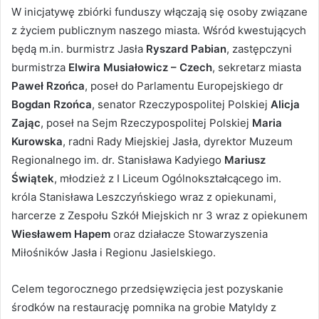
W inicjatywę zbiórki funduszy włączają się osoby związane
z życiem publicznym naszego miasta. Wśród kwestujących
będą m.in. burmistrz Jasła
Ryszard Pabian
, zastępczyni
burmistrza
Elwira Musiałowicz – Czech
, sekretarz miasta
Paweł Rzońca
, poseł do Parlamentu Europejskiego dr
Bogdan Rzońca
, senator Rzeczypospolitej Polskiej
Alicja
Zając
, poseł na Sejm Rzeczypospolitej Polskiej
Maria
Kurowska
, radni Rady Miejskiej Jasła, dyrektor Muzeum
Regionalnego im. dr. Stanisława Kadyiego
Mariusz
Świątek
, młodzież z I Liceum Ogólnokształcącego im.
króla Stanisława Leszczyńskiego wraz z opiekunami,
harcerze z Zespołu Szkół Miejskich nr 3 wraz z opiekunem
Wiesławem Hapem
oraz działacze Stowarzyszenia
Miłośników Jasła i Regionu Jasielskiego.
Celem tegorocznego przedsięwzięcia jest pozyskanie
środków na restaurację pomnika na grobie Matyldy z