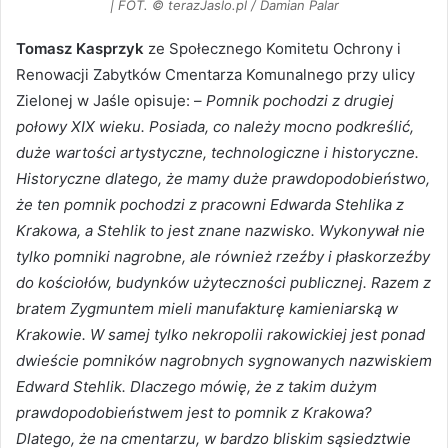
| FOT. © terazJaslo.pl / Damian Palar
Tomasz Kasprzyk
ze Społecznego Komitetu Ochrony i
Renowacji Zabytków Cmentarza Komunalnego przy ulicy
Zielonej w Jaśle opisuje: –
Pomnik pochodzi z drugiej
połowy XIX wieku. Posiada, co należy mocno podkreślić,
duże wartości artystyczne, technologiczne i historyczne.
Historyczne dlatego, że mamy duże prawdopodobieństwo,
że ten pomnik pochodzi z pracowni Edwarda Stehlika z
Krakowa, a Stehlik to jest znane nazwisko. Wykonywał nie
tylko pomniki nagrobne, ale również rzeźby i płaskorzeźby
do kościołów, budynków użyteczności publicznej. Razem z
bratem Zygmuntem mieli manufakturę kamieniarską w
Krakowie. W samej tylko nekropolii rakowickiej jest ponad
dwieście pomników nagrobnych sygnowanych nazwiskiem
Edward Stehlik. Dlaczego mówię, że z takim dużym
prawdopodobieństwem jest to pomnik z Krakowa?
Dlatego, że na cmentarzu, w bardzo bliskim sąsiedztwie