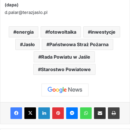
(dapa)
d.palar@terazjaslo.pl
energia
fotowoltaika
inwestycje
Jasło
Państwowa Straż Pożarna
Rada Powiatu w Jaśle
Starostwo Powiatowe
Facebook
X
LinkedIn
Pinterest
Messenger
WhatsApp
Share via Email
Print