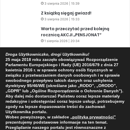
3 sierpnia 2026 | 15:39
Z książką sięgaj gwiazd!
3 sierpnia 2026 | 15:33
Warto przeczytać przed kolejną
rocznicą AKCJI „PENSJONAT”
1 sierpnia 2026 | 20:34
XIV Jasielski Marsz Wolności
Droga Użytkowniczko, drogi Użytkowniku!
31 lipca 2026 | 11:44
25 maja 2018 roku zaczęło obowiązywać Rozporządzenie
Parlamentu Europejskiego i Rady (UE) 2016/679 z dnia 27
kwietnia 2016 r. w sprawie ochrony osób fizycznych w
związku z przetwarzaniem danych osobowych i w sprawie
Facebook
X
YouTube
swobodnego przepływu takich danych oraz uchylenia
dyrektywy 95/46/WE (określane jako „RODO”, „ORODO”,
„GDPR” lub „Ogólne Rozporządzenie o Ochronie Danych”).
Aby dalej móc dostarczać Państwu coraz lepsze materiały
redakcyjne i udostępniać coraz lepsze usługi, potrzebujemy
zgody na lepsze dopasowanie treści do zachowań
2009 - 2026 © Wszelkie prawa zastrzeżone
Użytkownika portalu.
Wobec powyższego, w zakładce
„polityka prywatności
”
O NAS
REDAKCJA
POLITYKA PRYWATNOŚCI
prezentujemy podstawowe informacje na ten temat.
Przeglądanie naszego portalu jest równoznaczne z