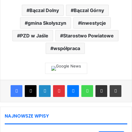
Bączal Dolny
Bączal Górny
gmina Skołyszyn
inwestycje
PZD w Jaśle
Starostwo Powiatowe
współpraca
Facebook
X
LinkedIn
Pinterest
Messenger
WhatsApp
Share via Email
Print
NAJNOWSZE WPISY