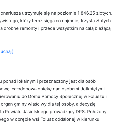
nariusza utrzymuje się na poziomie 1 846,25 złotych.
istego, który teraz sięga co najmniej trzysta złotych
 na drobne remonty i przede wszystkim na całą bieżącą
łuchaj)
u ponad lokalnym i przeznaczony jest dla osób
sową, całodobową opiekę nad osobami dotkniętymi
skierowaniu do Domu Pomocy Społecznej w Foluszu i
 organ gminy właściwy dla tej osoby, a decyzję
sta Powiatu Jasielskiego prowadzący DPS. Położony
ego w obrębie wsi Folusz oddalonej w kierunku