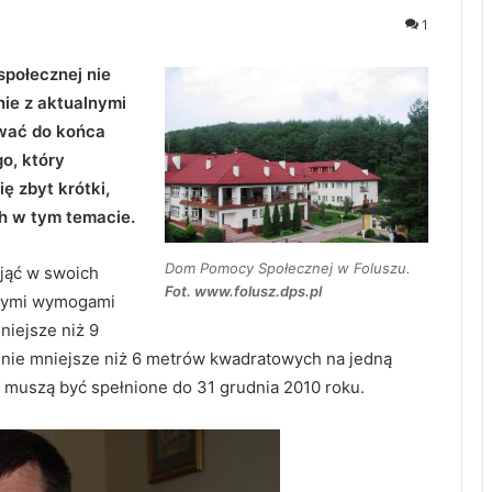
1
połecznej nie
nie z aktualnymi
ować do końca
o, który
ę zbyt krótki,
h w tym temacie.
Dom Pomocy Społecznej w Foluszu.
jąć w swoich
Fot. www.folusz.dps.pl
owymi wymogami
iejsze niż 9
ie mniejsze niż 6 metrów kwadratowych na jedną
 muszą być spełnione do 31 grudnia 2010 roku.