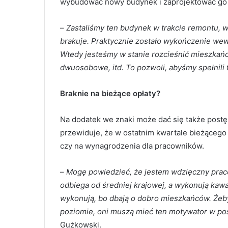
wybudować nowy budynek i zaprojektować go t
–
Zastaliśmy ten budynek w trakcie remontu, w
brakuje. Praktycznie zostało wykończenie wew
Wtedy jesteśmy w stanie rozcieśnić mieszkańc
dwuosobowe, itd. To pozwoli, abyśmy spełnili 
Braknie na bieżące opłaty?
Na dodatek we znaki może dać się także postę
przewiduje, że w ostatnim kwartale bieżąceg
czy na wynagrodzenia dla pracowników.
–
Mogę powiedzieć, że jestem wdzięczny praco
odbiega od średniej krajowej, a wykonują kawa
wykonują, bo dbają o dobro mieszkańców. Żeb
poziomie, oni muszą mieć ten motywator w po
Gużkowski.