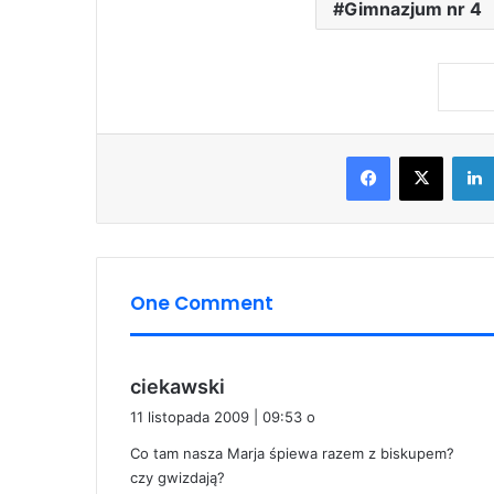
Facebook
X
One Comment
p
ciekawski
i
11 listopada 2009 | 09:53 o
s
Co tam nasza Marja śpiewa razem z biskupem?
z
czy gwizdają?
e
: