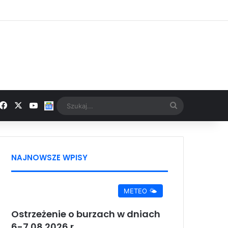
Facebook
X
YouTube
Google News
Szukaj...
NAJNOWSZE WPISY
METEO 🌤️
Ostrzeżenie o burzach w dniach
6-7.08.2026 r.