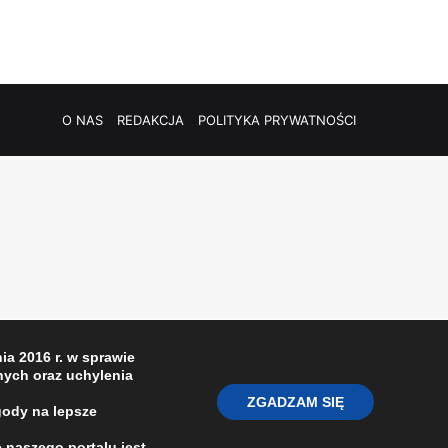
O NAS
REDAKCJA
POLITYKA PRYWATNOŚCI
a 2016 r. w sprawie
ych oraz uchylenia
ZGADZAM SIĘ
gody na lepsze
 naszego portalu jest