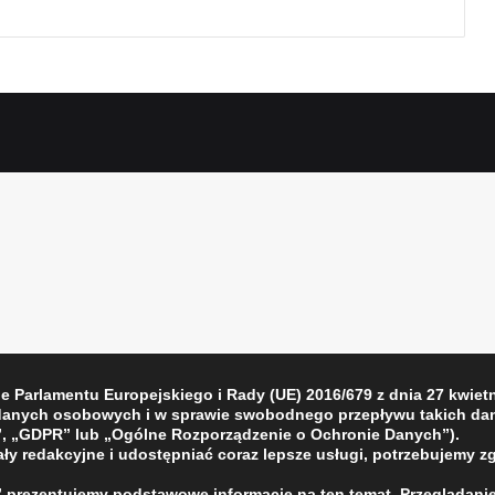
Parlamentu Europejskiego i Rady (UE) 2016/679 z dnia 27 kwietni
 danych osobowych i w sprawie swobodnego przepływu takich dan
, „GDPR” lub „Ogólne Rozporządzenie o Ochronie Danych”).
ły redakcyjne i udostępniać coraz lepsze usługi, potrzebujemy z
”
prezentujemy podstawowe informacje na ten temat. Przeglądanie