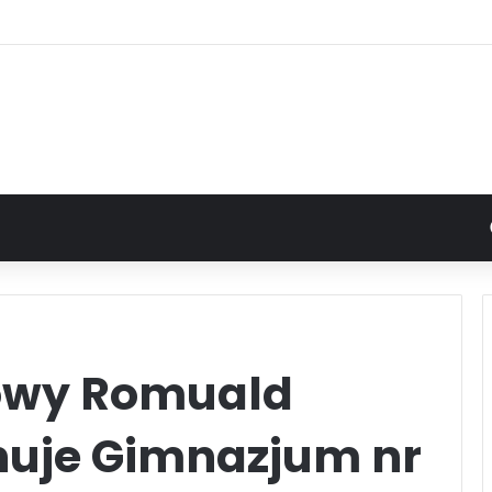
owy Romuald
nuje Gimnazjum nr