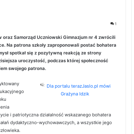
1
w oraz Samorząd Uczniowski Gimnazjum nr 4 zwrócili
ce. Na patrona szkoły zaproponowali postać bohatera
ysł spotkał się z pozytywną reakcją ze strony
dzisiejsza uroczystość, podczas której społeczność
iem swojego patrona.
dyktowany
Dla portalu terazJaslo.pl mówi
dukacyjnego
Grażyna Idzik
oku
ienia
życie i patriotyczna działalność wskazanego bohatera
iałań dydaktyczno-wychowawczych, a wszystkie jego
człowieka.