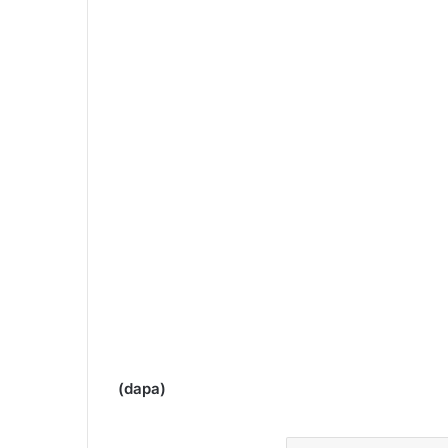
(dapa)
Gimnazjum nr 4