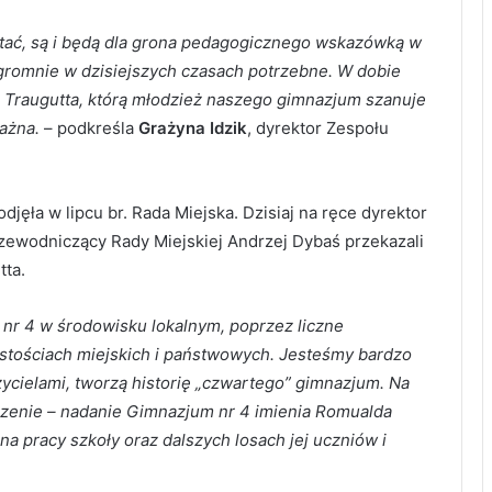
stać, są i będą dla grona pedagogicznego wskazówką w
romnie w dzisiejszych czasach potrzebne. W dobie
Traugutta, którą młodzież naszego gimnazjum szanuje
ażna.
– podkreśla
Grażyna Idzik
, dyrektor Zespołu
jęła w lipcu br. Rada Miejska. Dzisiaj na ręce dyrektor
rzewodniczący Rady Miejskiej Andrzej Dybaś przekazali
tta.
 nr 4 w środowisku lokalnym, poprzez liczne
stościach miejskich i państwowych. Jesteśmy bardzo
ycielami, tworzą historię „czwartego” gimnazjum. Na
rzenie – nadanie Gimnazjum nr 4 imienia Romualda
na pracy szkoły oraz dalszych losach jej uczniów i