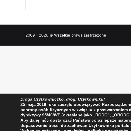
2009 - 2026 © Wszelkie prawa zastrzeżone
Droga Użytkowniczko, drogi Użytkowniku!
25 maja 2018 roku zaczęło obowiązywać Rozporządzenie 
ochrony osób fizycznych w związku z przetwarzaniem
dyrektywy 95/46/WE (określane jako „RODO”, „ORODO”
Aby dalej móc dostarczać Państwu coraz lepsze materia
dopasowanie treści do zachowań Użytkownika portalu.
Wobec powyższego, w zakładce
„polityka prywatności