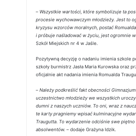
–
Wszystkie wartości, które symbolizuje ta po
procesie wychowawczym młodzieży. Jest to og
kryzysu wzorców moralnych, postać Romualda 
i próbuje naśladować w życiu, jest ogromnie w
Szkół Miejskich nr 4 w Jaśle.
Pozytywną decyzję o nadaniu imienia szkole pod
szkoły burmistrz Jasła Maria Kurowska oraz p
oficjalnie akt nadania imienia Romualda Traugu
–
Należy podkreślić fakt obecności Gimnazjum
uczestnictwo młodzieży we wszystkich uroczy
dumni z naszych uczniów. To oni, wraz z naucz
te karty pragniemy wpisać kulminacyjne wyda
Traugutta. To wydarzenie odciśnie swe piętno 
absolwentów.
– dodaje Grażyna Idzik.