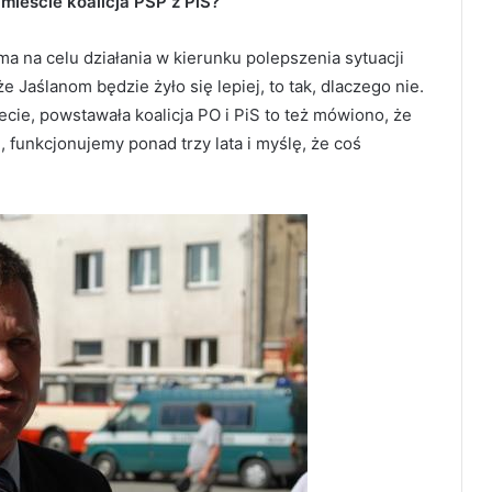
 mieście koalicja PSP z PiS?
 ma na celu działania w kierunku polepszenia sytuacji
, że Jaślanom będzie żyło się lepiej, to tak, dlaczego nie.
iecie, powstawała koalicja PO i PiS to też mówiono, że
u, funkcjonujemy ponad trzy lata i myślę, że coś