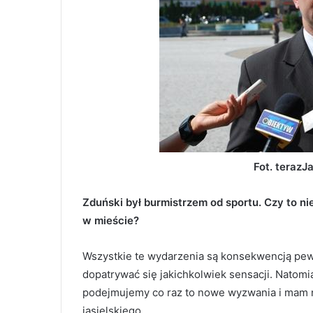
Fot. terazJa
Zduński był burmistrzem od sportu. Czy to ni
w mieście?
Wszystkie te wydarzenia są konsekwencją pew
dopatrywać się jakichkolwiek sensacji. Natomi
podejmujemy co raz to nowe wyzwania i mam n
jasielskiego.