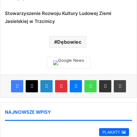
Stowarzyszenie Rozwoju Kultury Ludowej Ziemi
Jasielskiej w Trzcinicy
Dębowiec
Facebook
X
LinkedIn
Pinterest
Messenger
WhatsApp
Share via Email
Print
NAJNOWSZE WPISY
PLAKATY 🖼️