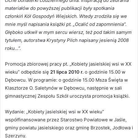
ciche bohaterki codziennego dnia. Inspiracją do zebrania
materiałów do powyższej publikacji były spotkania
członkiń Kół Gospodyń Wiejskich. Wtedy zrodziła się we
mnie myśl napisania książki pt. „Ocalić od zapomnienia”.
Głęboko utkwił w mym sercu wiersz, też pod takim samym
tytułem, autorstwa Krystyny Pilch napisany jesienią 2008
roku…”.
Promocja zbiorowej pracy pt. „Kobiety jasielskiej wsi w XX
wieku” odbędzie się
21 lipca 2010 r.
o godzinie 15.00 w
Dębowcu. W programie: o godzinie 15.00 Msza Święta w
Klasztorze O. Saletynów w Dębowcu, następnie w sali
gimnastycznej Zespołu Szkół uroczysta promocja książki.
Wydanie: „Kobiety jasielskiej wsi w XX wieku”
współfinansowane przez Starostwo Powiatowe w Jaśle,
gminy powiatu jasielskiego oraz gminę Brzostek, Jodłowa i
Szerzyny.