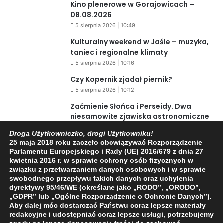
Kino plenerowe w Gorajowicach –
08.08.2026
5 sierpnia 2026 | 10:49
Kulturalny weekend w Jaśle – muzyka,
taniec i regionalne klimaty
5 sierpnia 2026 | 10:16
Czy Kopernik zjadał piernik?
5 sierpnia 2026 | 10:12
Zaćmienie Słońca i Perseidy. Dwa
niesamowite zjawiska astronomiczne
w ciągu jednego dnia!
Droga Użytkowniczko, drogi Użytkowniku!
3 sierpnia 2026 | 15:39
25 maja 2018 roku zaczęło obowiązywać Rozporządzenie
Parlamentu Europejskiego i Rady (UE) 2016/679 z dnia 27
kwietnia 2016 r. w sprawie ochrony osób fizycznych w
związku z przetwarzaniem danych osobowych i w sprawie
Facebook
X
YouTube
swobodnego przepływu takich danych oraz uchylenia
dyrektywy 95/46/WE (określane jako „RODO”, „ORODO”,
„GDPR” lub „Ogólne Rozporządzenie o Ochronie Danych”).
Aby dalej móc dostarczać Państwu coraz lepsze materiały
redakcyjne i udostępniać coraz lepsze usługi, potrzebujemy