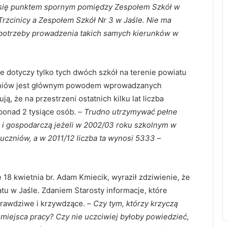
się punktem spornym pomiędzy Zespołem Szkół w
Trzcinicy a Zespołem Szkół Nr 3 w Jaśle. Nie ma
potrzeby prowadzenia takich samych kierunków w
 dotyczy tylko tych dwóch szkół na terenie powiatu
 uczniów jest głównym powodem wprowadzanych
ą, że na przestrzeni ostatnich kilku lat liczba
ponad 2 tysiące osób. –
Trudno utrzymywać pełne
 i gospodarczą jeżeli w 2002/03 roku szkolnym w
uczniów, a w 2011/12 liczba ta wynosi 5333
–
 18 kwietnia br. Adam Kmiecik, wyraził zdziwienie, że
atu w Jaśle. Zdaniem Starosty informacje, które
prawdziwe i krzywdzące. –
Czy tym, którzy krzyczą
iejsca pracy? Czy nie uczciwiej byłoby powiedzieć,