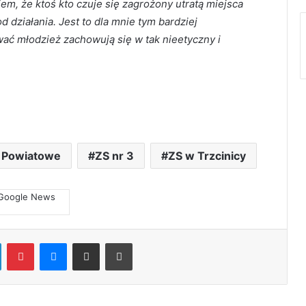
m, że ktoś kto czuje się zagrożony utratą miejsca
 działania. Jest to dla mnie tym bardziej
ać młodzież zachowują się w tak nieetyczny i
 Powiatowe
ZS nr 3
ZS w Trzcinicy
LinkedIn
Pinterest
Messenger
Share via Email
Print