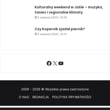
Kulturalny weekend w Jaśle – muzyka,
taniec i regionalne klimaty
5 sierpnia 2026 | 10:16
Czy Kopernik zjadał piernik?
5 sierpnia 2026 | 10:12
Facebook
X
YouTube
2009 - 2026 © Wszelkie prawa zastrzeżone
O NAS
REDAKCJA
POLITYKA PRYWATNOŚCI