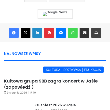
Facebook
X
LinkedIn
Pinterest
Messenger
WhatsApp
Share via Email
Print
NAJNOWSZE WPISY
KULTURA | ROZRYWKA | EDUKACJA
Kultowa grupa SBB zagra koncert w Jaśle
(zapowiedź )
9 sierpnia 2026 | 17:10
Krushfest 2026 w Jaśle