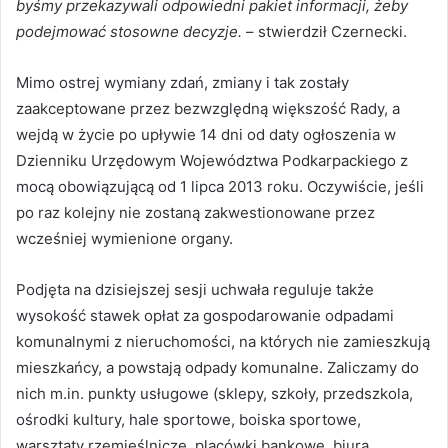
byśmy przekazywali odpowiedni pakiet informacji, żeby
podejmować stosowne decyzje.
– stwierdził Czernecki.
Mimo ostrej wymiany zdań, zmiany i tak zostały
zaakceptowane przez bezwzględną większość Rady, a
wejdą w życie po upływie 14 dni od daty ogłoszenia w
Dzienniku Urzędowym Województwa Podkarpackiego z
mocą obowiązującą od 1 lipca 2013 roku. Oczywiście, jeśli
po raz kolejny nie zostaną zakwestionowane przez
wcześniej wymienione organy.
Podjęta na dzisiejszej sesji uchwała reguluje także
wysokość stawek opłat za gospodarowanie odpadami
komunalnymi z nieruchomości, na których nie zamieszkują
mieszkańcy, a powstają odpady komunalne. Zaliczamy do
nich m.in. punkty usługowe (sklepy, szkoły, przedszkola,
ośrodki kultury, hale sportowe, boiska sportowe,
warsztaty rzemieślnicze, placówki bankowe, biura,