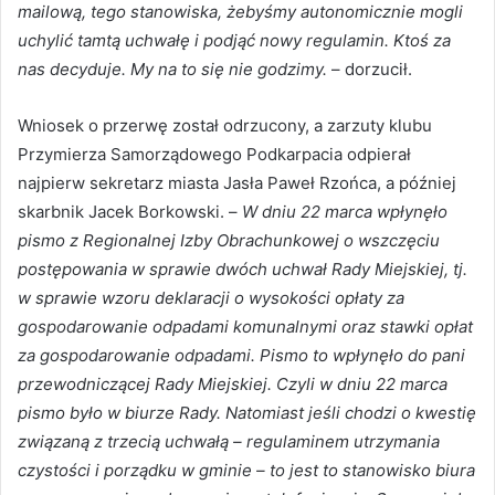
mailową, tego stanowiska, żebyśmy autonomicznie mogli
uchylić tamtą uchwałę i podjąć nowy regulamin. Ktoś za
nas decyduje. My na to się nie godzimy.
– dorzucił.
Wniosek o przerwę został odrzucony, a zarzuty klubu
Przymierza Samorządowego Podkarpacia odpierał
najpierw sekretarz miasta Jasła Paweł Rzońca, a później
skarbnik Jacek Borkowski. –
W dniu 22 marca wpłynęło
pismo z Regionalnej Izby Obrachunkowej o wszczęciu
postępowania w sprawie dwóch uchwał Rady Miejskiej, tj.
w sprawie wzoru deklaracji o wysokości opłaty za
gospodarowanie odpadami komunalnymi oraz stawki opłat
za gospodarowanie odpadami. Pismo to wpłynęło do pani
przewodniczącej Rady Miejskiej. Czyli w dniu 22 marca
pismo było w biurze Rady. Natomiast jeśli chodzi o kwestię
związaną z trzecią uchwałą – regulaminem utrzymania
czystości i porządku w gminie – to jest to stanowisko biura