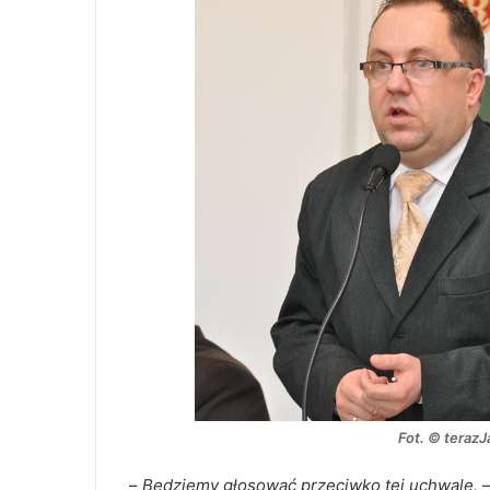
Fot. © teraz
–
Będziemy głosować przeciwko tej uchwale.
–