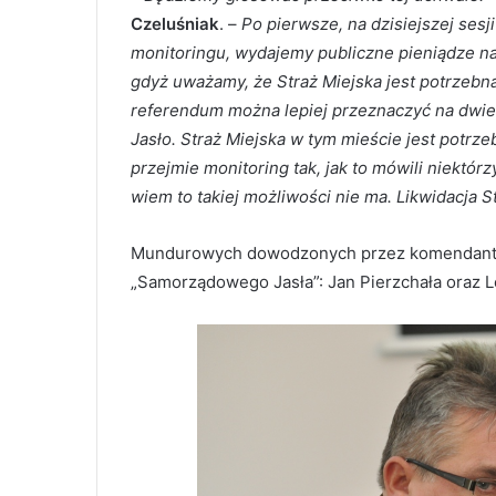
Czeluśniak
. –
Po pierwsze, na dzisiejszej sesj
monitoringu, wydajemy publiczne pieniądze na t
gdyż uważamy, że Straż Miejska jest potrzebn
referendum można lepiej przeznaczyć na dwie
Jasło. Straż Miejska w tym mieście jest potrz
przejmie monitoring tak, jak to mówili niektór
wiem to takiej możliwości nie ma. Likwidacja St
Mundurowych dowodzonych przez komendanta R
„Samorządowego Jasła”: Jan Pierzchała oraz 