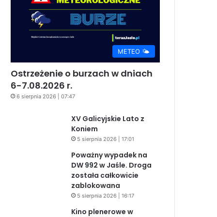
METEO 🌤️
Ostrzeżenie o burzach w dniach
6-7.08.2026 r.
6 sierpnia 2026 | 07:47
XV Galicyjskie Lato z
Koniem
5 sierpnia 2026 | 17:01
Poważny wypadek na
DW 992 w Jaśle. Droga
została całkowicie
zablokowana
5 sierpnia 2026 | 16:17
Kino plenerowe w