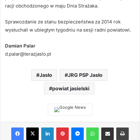
racji obchodzonego w maju Dnia Strażaka.
Sprawozdanie ze stanu bezpieczeństwa za 2014 rok
wysłuchali w ubiegłym tygodniu na sesji radni powiatowi.
Damian Palar
d.palar@terazjaslo.pl
Jasło
JRG PSP Jasło
powiat jasielski
Facebook
X
LinkedIn
Pinterest
Messenger
WhatsApp
Share via Email
Print