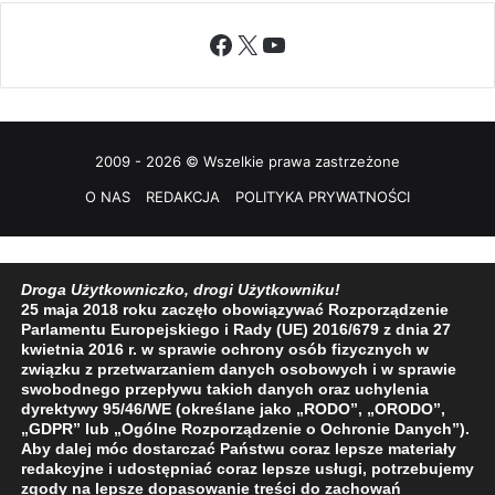
Facebook
X
YouTube
2009 - 2026 © Wszelkie prawa zastrzeżone
O NAS
REDAKCJA
POLITYKA PRYWATNOŚCI
Droga Użytkowniczko, drogi Użytkowniku!
25 maja 2018 roku zaczęło obowiązywać Rozporządzenie
Parlamentu Europejskiego i Rady (UE) 2016/679 z dnia 27
kwietnia 2016 r. w sprawie ochrony osób fizycznych w
związku z przetwarzaniem danych osobowych i w sprawie
swobodnego przepływu takich danych oraz uchylenia
dyrektywy 95/46/WE (określane jako „RODO”, „ORODO”,
„GDPR” lub „Ogólne Rozporządzenie o Ochronie Danych”).
Aby dalej móc dostarczać Państwu coraz lepsze materiały
redakcyjne i udostępniać coraz lepsze usługi, potrzebujemy
zgody na lepsze dopasowanie treści do zachowań