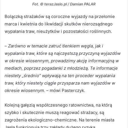
Fot. © terazJaslo.pl / Damian PALAR
Bolączką strażaków są coroczne wyjazdy na przełomie
marca i kwietnia do likwidacji skutków nierozsądnego
wypalania traw, nieużytków i pozostałości roślinnych.
–
Zarówno w temacie zatruć tlenkiem węgla, jak i
wypalania traw, które są najczęstszą przyczyną wyjazdów
w okresie wiosennym, prowadzimy akcję informacyjną w
mediach, poprzez pogadanki z młodzieżą. Te informacje
niestety „średnio” wpływają na ten proceder wypalania
traw, który niestety ciągle przysparza nam wyjazdów w
okresie wiosennym.
– mówi Pasterczyk.
Kolejną gałęzią współczesnego ratownictwa, na którą
szybko i skutecznie muszą reagować strażacy, są
zagrożenia ekologiczno-chemiczne. Na terenie miasta
Jasła funkcjonują trzy zakłady dużego ryzyka.