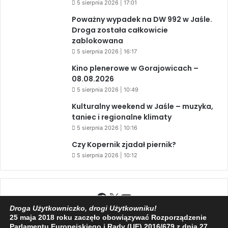
5 sierpnia 2026 | 17:01
Poważny wypadek na DW 992 w Jaśle.
Droga została całkowicie
zablokowana
5 sierpnia 2026 | 16:17
Kino plenerowe w Gorajowicach –
08.08.2026
5 sierpnia 2026 | 10:49
Kulturalny weekend w Jaśle – muzyka,
taniec i regionalne klimaty
5 sierpnia 2026 | 10:16
Czy Kopernik zjadał piernik?
5 sierpnia 2026 | 10:12
Facebook
X
YouTube
Droga Użytkowniczko, drogi Użytkowniku!
25 maja 2018 roku zaczęło obowiązywać Rozporządzenie
Parlamentu Europejskiego i Rady (UE) 2016/679 z dnia 27