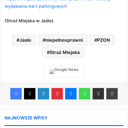
wydawania-kart-parkingowych
(Straż Miejska w Jaśle)
Jasło
niepełnosprawni
PZON
Straż Miejska
Facebook
X
LinkedIn
Pinterest
Messenger
WhatsApp
Share via Email
Print
NAJNOWSZE WPISY