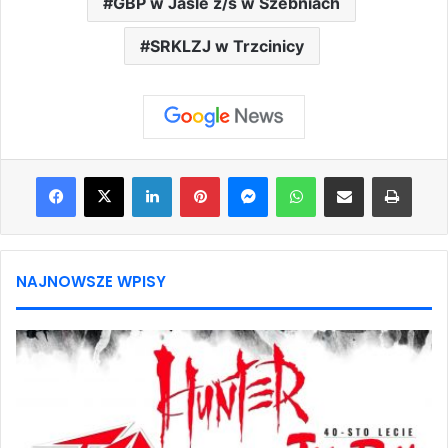
GBP w Jaśle z/s w Szebniach
SRKLZJ w Trzcinicy
Facebook
X
LinkedIn
Pinterest
Messenger
WhatsApp
Share via Email
Print
NAJNOWSZE WPISY