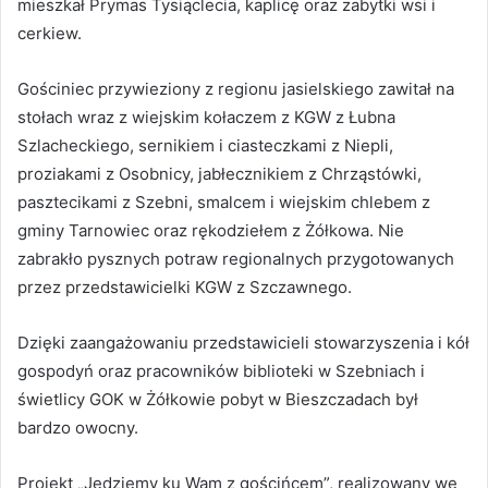
mieszkał Prymas Tysiąclecia, kaplicę oraz zabytki wsi i
cerkiew.
Gościniec przywieziony z regionu jasielskiego zawitał na
stołach wraz z wiejskim kołaczem z KGW z Łubna
Szlacheckiego, sernikiem i ciasteczkami z Niepli,
proziakami z Osobnicy, jabłecznikiem z Chrząstówki,
pasztecikami z Szebni, smalcem i wiejskim chlebem z
gminy Tarnowiec oraz rękodziełem z Żółkowa. Nie
zabrakło pysznych potraw regionalnych przygotowanych
przez przedstawicielki KGW z Szczawnego.
Dzięki zaangażowaniu przedstawicieli stowarzyszenia i kół
gospodyń oraz pracowników biblioteki w Szebniach i
świetlicy GOK w Żółkowie pobyt w Bieszczadach był
bardzo owocny.
Projekt „Jedziemy ku Wam z gościńcem”, realizowany we