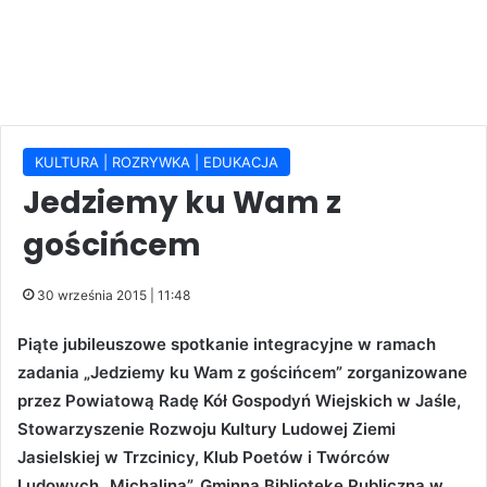
KULTURA | ROZRYWKA | EDUKACJA
Jedziemy ku Wam z
gościńcem
30 września 2015 | 11:48
Piąte jubileuszowe spotkanie integracyjne w ramach
zadania „Jedziemy ku Wam z gościńcem” zorganizowane
przez Powiatową Radę Kół Gospodyń Wiejskich w Jaśle,
Stowarzyszenie Rozwoju Kultury Ludowej Ziemi
Jasielskiej w Trzcinicy, Klub Poetów i Twórców
Ludowych „Michalina”, Gminną Bibliotekę Publiczną w