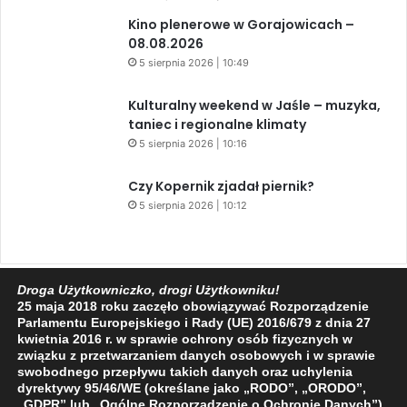
Kino plenerowe w Gorajowicach –
08.08.2026
5 sierpnia 2026 | 10:49
Kulturalny weekend w Jaśle – muzyka,
taniec i regionalne klimaty
5 sierpnia 2026 | 10:16
Czy Kopernik zjadał piernik?
5 sierpnia 2026 | 10:12
Droga Użytkowniczko, drogi Użytkowniku!
Facebook
X
YouTube
25 maja 2018 roku zaczęło obowiązywać Rozporządzenie
Parlamentu Europejskiego i Rady (UE) 2016/679 z dnia 27
kwietnia 2016 r. w sprawie ochrony osób fizycznych w
związku z przetwarzaniem danych osobowych i w sprawie
swobodnego przepływu takich danych oraz uchylenia
dyrektywy 95/46/WE (określane jako „RODO”, „ORODO”,
„GDPR” lub „Ogólne Rozporządzenie o Ochronie Danych”).