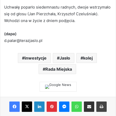
Uchwałę poparło siedemnastu radnych, dwoje wstrzymało
się od głosu (Jan Pierzchała, Krzysztof Czeluśniak).
Wchodzi ona w życie z dniem podjęcia.
(dapa)
d.palar@terazjaslo.pl
inwestycje
Jasło
kolej
Rada Miejska
Facebook
X
LinkedIn
Pinterest
Messenger
WhatsApp
Share via Email
Print