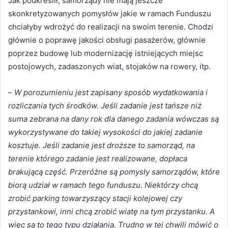
Jak podkreślił, samorządy nie mają jeszcze
skonkretyzowanych pomysłów jakie w ramach Funduszu
chciałyby wdrożyć do realizacji na swoim terenie. Chodzi
głównie o poprawę jakości obsługi pasażerów, głównie
poprzez budowę lub modernizację istniejących miejsc
postojowych, zadaszonych wiat, stojaków na rowery, itp.
–
W porozumieniu jest zapisany sposób wydatkowania i
rozliczania tych środków. Jeśli zadanie jest tańsze niż
suma zebrana na dany rok dla danego zadania wówczas są
wykorzystywane do takiej wysokości do jakiej zadanie
kosztuje. Jeśli zadanie jest droższe to samorząd, na
terenie którego zadanie jest realizowane, dopłaca
brakującą część. Przeróżne są pomysły samorządów, które
biorą udział w ramach tego funduszu. Niektórzy chcą
zrobić parking towarzyszący stacji kolejowej czy
przystankowi, inni chcą zrobić wiatę na tym przystanku. A
więc są to tego typu działania. Trudno w tej chwili mówić o