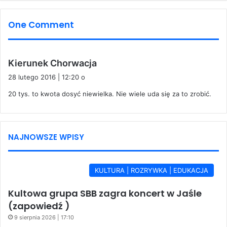
One Comment
p
Kierunek Chorwacja
i
28 lutego 2016 | 12:20 o
s
20 tys. to kwota dosyć niewielka. Nie wiele uda się za to zrobić.
z
e
:
NAJNOWSZE WPISY
KULTURA | ROZRYWKA | EDUKACJA
Kultowa grupa SBB zagra koncert w Jaśle
(zapowiedź )
9 sierpnia 2026 | 17:10