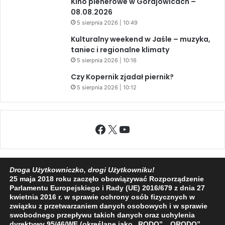
Kino plenerowe w Gorajowicach –
08.08.2026
5 sierpnia 2026 | 10:49
Kulturalny weekend w Jaśle – muzyka,
taniec i regionalne klimaty
5 sierpnia 2026 | 10:16
Czy Kopernik zjadał piernik?
5 sierpnia 2026 | 10:12
Facebook
X
YouTube
Droga Użytkowniczko, drogi Użytkowniku!
25 maja 2018 roku zaczęło obowiązywać Rozporządzenie
2009 - 2026 © Wszelkie prawa zastrzeżone
Parlamentu Europejskiego i Rady (UE) 2016/679 z dnia 27
kwietnia 2016 r. w sprawie ochrony osób fizycznych w
O NAS
REDAKCJA
POLITYKA PRYWATNOŚCI
związku z przetwarzaniem danych osobowych i w sprawie
swobodnego przepływu takich danych oraz uchylenia
dyrektywy 95/46/WE (określane jako „RODO”, „ORODO”,