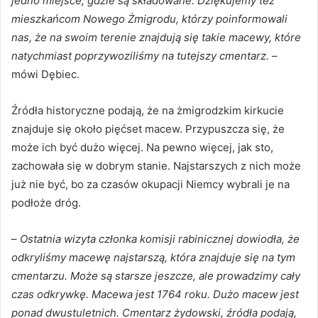
jedno miejsce, gdzie są składowane. Dziękujemy też
mieszkańcom Nowego Żmigrodu, którzy poinformowali
nas, że na swoim terenie znajdują się takie macewy, które
natychmiast poprzywoziliśmy na tutejszy cmentarz.
–
mówi Dębiec.
Źródła historyczne podają, że na żmigrodzkim kirkucie
znajduje się około pięćset macew. Przypuszcza się, że
może ich być dużo więcej. Na pewno więcej, jak sto,
zachowała się w dobrym stanie. Najstarszych z nich może
już nie być, bo za czasów okupacji Niemcy wybrali je na
podłoże dróg.
–
Ostatnia wizyta członka komisji rabinicznej dowiodła, że
odkryliśmy macewę najstarszą, która znajduje się na tym
cmentarzu. Może są starsze jeszcze, ale prowadzimy cały
czas odkrywkę. Macewa jest 1764 roku. Dużo macew jest
ponad dwustuletnich. Cmentarz żydowski, źródła podają,