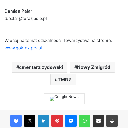
Damian Palar
d.palar@terazjaslo.pl
– – –
Więcej na temat działalności Towarzystwa na stronie:
www.gok-nz.prv.pl
.
cmentarz żydowski
Nowy Żmigród
TMNŻ
Facebook
X
LinkedIn
Pinterest
Messenger
WhatsApp
Share via Email
Print