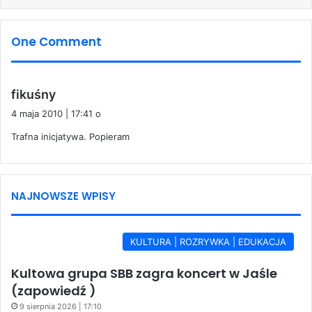
One Comment
p
fikuśny
i
4 maja 2010 | 17:41 o
s
Trafna inicjatywa. Popieram
z
e
:
NAJNOWSZE WPISY
KULTURA | ROZRYWKA | EDUKACJA
Kultowa grupa SBB zagra koncert w Jaśle
(zapowiedź )
9 sierpnia 2026 | 17:10