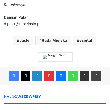
Ratunkowym.
Damian Palar
d.palar@terazjaslo.pl
Jasło
Rada Miejska
szpital
Facebook
X
LinkedIn
Pinterest
Messenger
WhatsApp
Share via Email
Print
NAJNOWSZE WPISY