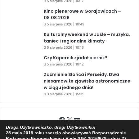
5 sierpnia 2026 | 16:17
Kino plenerowe w Gorajowicach –
08.08.2026
5 sierpnia 2026 | 10:49
Kulturalny weekend w Jaśle – muzyka,
taniec i regionalne klimaty
5 sierpnia 2026 | 10:16
Czy Kopernik zjadał piernik?
5 sierpnia 2026 | 10:12
Zaćmienie Słońca i Perseidy. Dwa
niesamowite zjawiska astronomiczne
w ciągu jednego dnia!
3 sierpnia 2026 | 15:39
Facebook
X
YouTube
Droga Użytkowniczko, drogi Użytkowniku!
25 maja 2018 roku zaczęło obowiązywać Rozporządzenie
Parlamentu Europejskiego i Rady (UE) 2016/679 z dnia 27