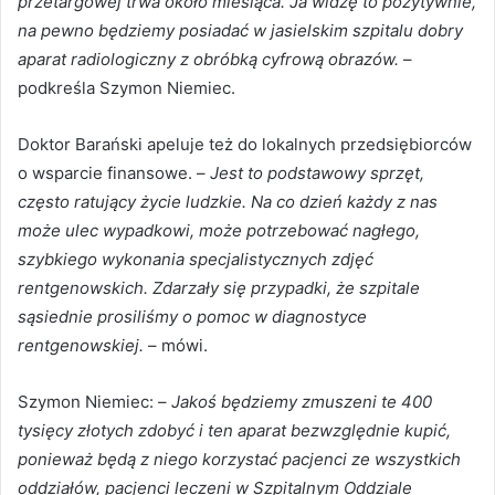
przetargowej trwa około miesiąca. Ja widzę to pozytywnie,
na pewno będziemy posiadać w jasielskim szpitalu dobry
aparat radiologiczny z obróbką cyfrową obrazów.
–
podkreśla Szymon Niemiec.
Doktor Barański apeluje też do lokalnych przedsiębiorców
o wsparcie finansowe. –
Jest to podstawowy sprzęt,
często ratujący życie ludzkie. Na co dzień każdy z nas
może ulec wypadkowi, może potrzebować nagłego,
szybkiego wykonania specjalistycznych zdjęć
rentgenowskich. Zdarzały się przypadki, że szpitale
sąsiednie prosiliśmy o pomoc w diagnostyce
rentgenowskiej.
– mówi.
Szymon Niemiec: –
Jakoś będziemy zmuszeni te 400
tysięcy złotych zdobyć i ten aparat bezwzględnie kupić,
ponieważ będą z niego korzystać pacjenci ze wszystkich
oddziałów, pacjenci leczeni w Szpitalnym Oddziale