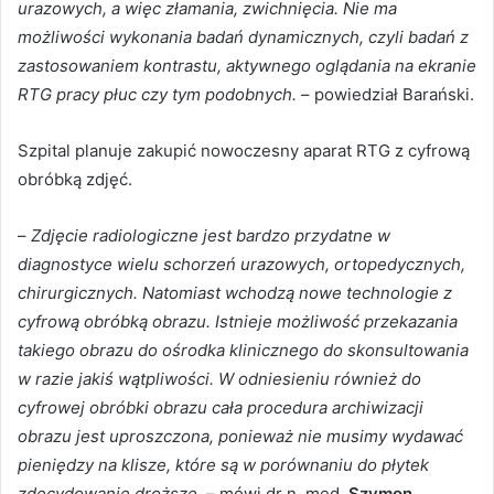
urazowych, a więc złamania, zwichnięcia. Nie ma
możliwości wykonania badań dynamicznych, czyli badań z
zastosowaniem kontrastu, aktywnego oglądania na ekranie
RTG pracy płuc czy tym podobnych.
– powiedział Barański.
Szpital planuje zakupić nowoczesny aparat RTG z cyfrową
obróbką zdjęć.
–
Zdjęcie radiologiczne jest bardzo przydatne w
diagnostyce wielu schorzeń urazowych, ortopedycznych,
chirurgicznych. Natomiast wchodzą nowe technologie z
cyfrową obróbką obrazu. Istnieje możliwość przekazania
takiego obrazu do ośrodka klinicznego do skonsultowania
w razie jakiś wątpliwości. W odniesieniu również do
cyfrowej obróbki obrazu cała procedura archiwizacji
obrazu jest uproszczona, ponieważ nie musimy wydawać
pieniędzy na klisze, które są w porównaniu do płytek
zdecydowanie droższe.
– mówi dr n. med.
Szymon