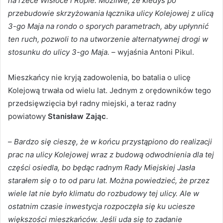
na rzece Wisłoce i Ropie. Możliwe, że kiedyś po
przebudowie skrzyżowania łącznika ulicy Kolejowej z ulicą
3-go Maja na rondo o sporych parametrach, aby upłynnić
ten ruch, pozwoli to na utworzenie alternatywnej drogi w
stosunku do ulicy 3-go Maja.
– wyjaśnia Antoni Pikul.
Mieszkańcy nie kryją zadowolenia, bo batalia o ulicę
Kolejową trwała od wielu lat. Jednym z orędowników tego
przedsięwzięcia był radny miejski, a teraz radny
powiatowy
Stanisław Zając
.
–
Bardzo się cieszę, że w końcu przystąpiono do realizacji
prac na ulicy Kolejowej wraz z budową odwodnienia dla tej
części osiedla, bo będąc radnym Rady Miejskiej Jasła
starałem się o to od paru lat. Można powiedzieć, że przez
wiele lat nie było klimatu do rozbudowy tej ulicy. Ale w
ostatnim czasie inwestycja rozpoczęła się ku uciesze
większości mieszkańców. Jeśli uda się to zadanie