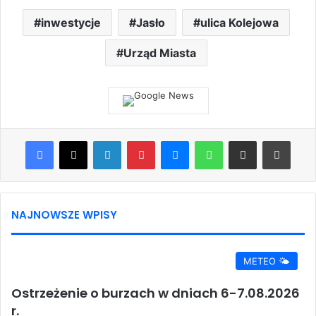
inwestycje
Jasło
ulica Kolejowa
Urząd Miasta
Facebook
X
LinkedIn
Pinterest
Messenger
WhatsApp
Share via Email
Print
NAJNOWSZE WPISY
METEO 🌤️
Ostrzeżenie o burzach w dniach 6-7.08.2026
r.