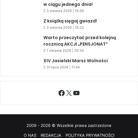
w ciągu jednego dnia!
3 sierpnia 2026 | 15:39
Z książką sięgaj gwiazd!
3 sierpnia 2026 | 15:33
Warto przeczytać przed kolejną
rocznicą AKCJI „PENSJONAT”
1 sierpnia 2026 | 20:34
XIV Jasielski Marsz Wolności
31 lipca 2026 | 11:44
Facebook
X
YouTube
2009 - 2026 © Wszelkie prawa zastrzeżone
O NAS
REDAKCJA
POLITYKA PRYWATNOŚCI