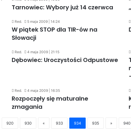
Tarnowiec: Wybory już 14 czerwca
Red.
5 maja 2009 | 14:24
W piątek STOP dla TIR-ów na
Słowacji
Red.
4 maja 2009 | 21:15
Dębowiec: Uroczystości Odpustowe
Red.
4 maja 2009 | 16:35
Rozpoczęły się maturalne
zmagania
920
930
«
933
934
935
»
940