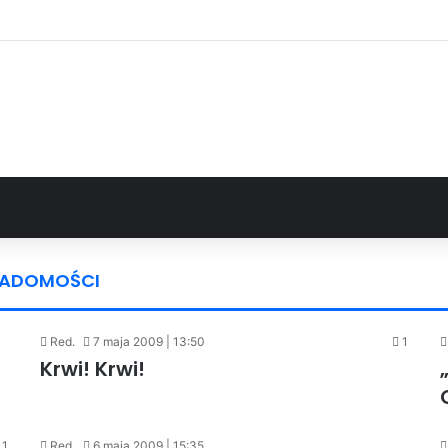
WIADOMOŚCI
Red.
7 maja 2009 | 13:50
1
Krwi! Krwi!
1
Red.
6 maja 2009 | 15:35