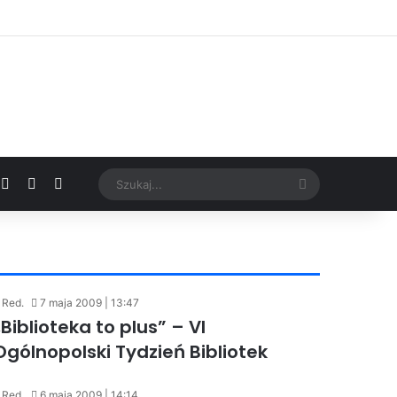
Facebook
X
YouTube
Google News
Szukaj...
Red.
7 maja 2009 | 13:47
„Biblioteka to plus” – VI
Ogólnopolski Tydzień Bibliotek
Red.
6 maja 2009 | 14:14