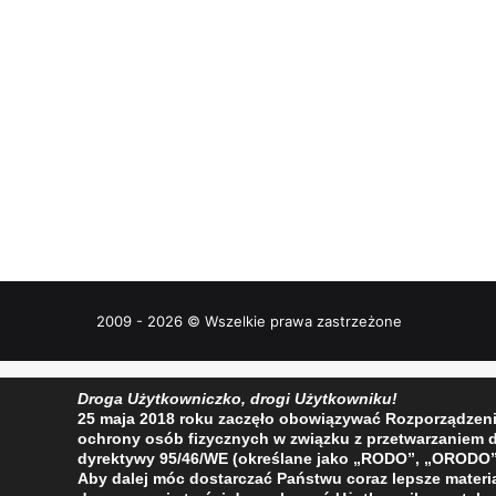
2009 - 2026 © Wszelkie prawa zastrzeżone
Droga Użytkowniczko, drogi Użytkowniku!
25 maja 2018 roku zaczęło obowiązywać Rozporządzenie 
ochrony osób fizycznych w związku z przetwarzaniem
dyrektywy 95/46/WE (określane jako „RODO”, „ORODO”
Aby dalej móc dostarczać Państwu coraz lepsze materia