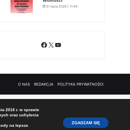
Wolności
31 lipca 2026 | 11:44
Facebook
X
YouTube
O NAS
REDAKCJA
POLITYKA PRYWATNOŚCI
a 2016 r. w sprawie
ych oraz uchylenia
ZGADZAM SIĘ
gody na lepsze