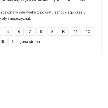
ężczyzna w sile wieku z powiatu sanockiego oraz 3
iety i mężczyzna).
5
6
7
8
9
10
11
12
15
Następna strona