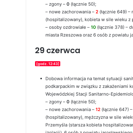
– zgony –
0
(łącznie 50);
– nowe zachorowania –
2
(łącznie 649) –
(hospitalizowany), kobieta w sile wieku z 
– osoby ozdrowiałe –
10
(łącznie 378) – 
miasta Rzeszowa oraz 6 osób z powiatu j
29 czerwca
[godz. 12:43]
Dobowa informacja na temat sytuacji san
podkarpackim w związku z zakażeniami 
Wojewódzkiej Stacji Sanitarno-Epidemiol
– zgony –
0
(łącznie 50);
– nowe zachorowania –
12
(łącznie 647) 
(hospitalizowany), mężczyzna w sile wiek
Przemyśla (starsza kobieta hospitalizowa
izolacji), 6 osób z powiatu jarosławskieg