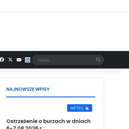
Facebook
X
YouTube
Google News
Szukaj...
NAJNOWSZE WPISY
METEO
Ostrzeżenie o burzach w dniach
6-7.08.2026 r.