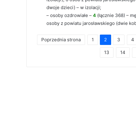
dwoje dzieci) – w izolacji;
– osoby ozdrowiałe –
4
(łącznie 368) – m
osoby z powiatu jarosławskiego (dwie kob
Poprzednia strona
1
2
3
4
13
14