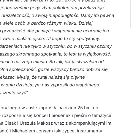
 jednocześnie przyszłym pokoleniom przekazując
ją niezależność, o swoją niepodległość. Damy im pewną
ła wiele osób w bardzo różnym wieku. Dzisiaj
ko przeszłość. Ale pamięć i wspominanie uchronią ich
nownie miała miejsce. Dlatego tu się spotykamy.
darzeniach nie tylko w styczniu, bo w styczniu czcimy
naszego skromnego spotkania, to jest ta wyjątkowość,
cach naszego miasta. Bo tak, jak ja słyszałam od
pólna społeczność, gdzie wszyscy bardzo dobrze się
zekazać. Myślę, że tutaj należą się piękne
 w dniu dzisiejszym nas zaprosili do wspólnego
czestniczyć”.
onalnego w Jaśle zaprosiła na dzień 25 bm. do
9 rozpocznie się koncert piosenek i pieśni o tematyce
nna Cisak i Urszula Makosz wraz z akompaniującymi im
ano) i Michaelem Jonsem (skrzypce, instrumenty