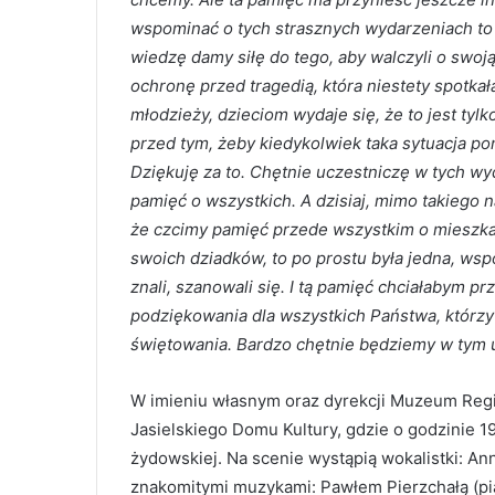
wspominać o tych strasznych wydarzeniach to
wiedzę damy siłę do tego, aby walczyli o swo
ochronę przed tragedią, która niestety spotka
młodzieży, dzieciom wydaje się, że to jest tyl
przed tym, żeby kiedykolwiek taka sytuacja po
Dziękuję za to. Chętnie uczestniczę w tych wy
pamięć o wszystkich. A dzisiaj, mimo takiego 
że czcimy pamięć przede wszystkim o mieszkań
swoich dziadków, to po prostu była jedna, ws
znali, szanowali się. I tą pamięć chciałabym pr
podziękowania dla wszystkich Państwa, którzy
świętowania. Bardzo chętnie będziemy w tym u
W imieniu własnym oraz dyrekcji Muzeum Regi
Jasielskiego Domu Kultury, gdzie o godzinie 1
żydowskiej. Na scenie wystąpią wokalistki: A
znakomitymi muzykami: Pawłem Pierzchałą (pi