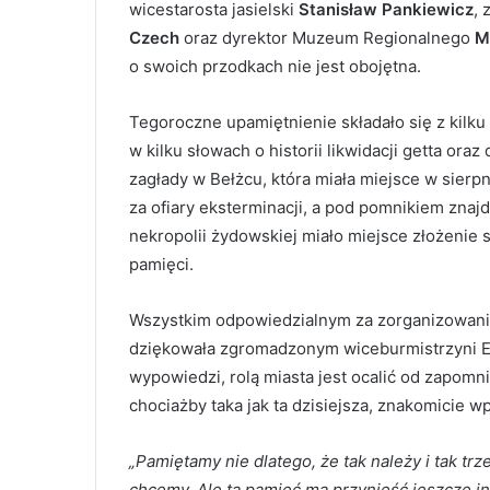
wicestarosta jasielski
Stanisław Pankiewicz
, 
Czech
oraz dyrektor Muzeum Regionalnego
M
o swoich przodkach nie jest obojętna.
Tegoroczne upamiętnienie składało się z kilk
w kilku słowach o historii likwidacji getta oraz
zagłady w Bełżcu, która miała miejsce w sier
za ofiary eksterminacji, a pod pomnikiem zna
nekropolii żydowskiej miało miejsce złożenie
pamięci.
Wszystkim odpowiedzialnym za zorganizowanie 
dziękowała zgromadzonym wiceburmistrzyni El
wypowiedzi, rolą miasta jest ocalić od zapomn
chociażby taka jak ta dzisiejsza, znakomicie wp
„Pamiętamy nie dlatego, że tak należy i tak tr
chcemy. Ale ta pamięć ma przynieść jeszcze in