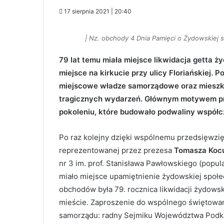
17 sierpnia 2021 | 20:40
| Nz. obchody 4 Dnia Pamięci o Żydowskiej s
79 lat temu miała miejsce likwidacja getta 
miejsce na kirkucie przy ulicy Floriańskiej.
miejscowe władze samorządowe oraz mieszka
tragicznych wydarzeń. Głównym motywem pr
pokoleniu, które budowało podwaliny współc
Po raz kolejny dzięki wspólnemu przedsięwzi
reprezentowanej przez prezesa
Tomasza Koc
nr 3 im. prof. Stanisława Pawłowskiego (popula
miało miejsce upamiętnienie żydowskiej społe
obchodów była 79. rocznica likwidacji żydowsk
mieście. Zaproszenie do wspólnego świętowani
samorządu: radny Sejmiku Województwa Podka