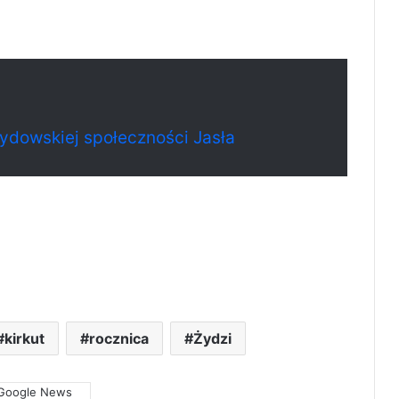
ydowskiej społeczności Jasła
kirkut
rocznica
Żydzi