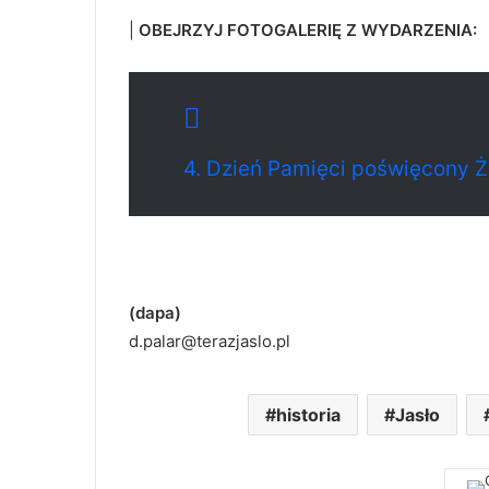
|
OBEJRZYJ FOTOGALERIĘ Z WYDARZENIA:
4. Dzień Pamięci poświęcony Ż
(dapa)
d.palar@terazjaslo.pl
historia
Jasło