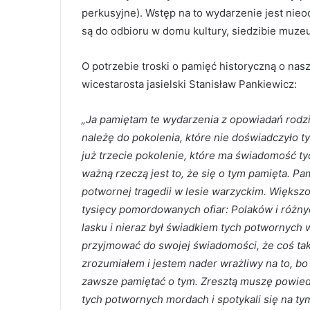
perkusyjne). Wstęp na to wydarzenie jest nieo
są do odbioru w domu kultury, siedzibie muzeu
O potrzebie troski o pamięć historyczną o na
wicestarosta jasielski Stanisław Pankiewicz:
„Ja pamiętam te wydarzenia z opowiadań rodzi
należę do pokolenia, które nie doświadczyło t
już trzecie pokolenie, które ma świadomość t
ważną rzeczą jest to, że się o tym pamięta. Pa
potwornej tragedii w lesie warzyckim. Większ
tysięcy pomordowanych ofiar: Polaków i różny
lasku i nieraz był świadkiem tych potwornych 
przyjmować do swojej świadomości, że coś tak
zrozumiałem i jestem nader wrażliwy na to, bo 
zawsze pamiętać o tym. Zresztą muszę powied
tych potwornych mordach i spotykali się na ty