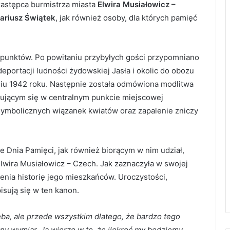
zastępca burmistrza miasta
Elwira Musiałowicz –
ariusz Świątek
, jak również osoby, dla których pamięć
u punktów. Po powitaniu przybyłych gości przypomniano
 deportacji ludności żydowskiej Jasła i okolic do obozu
pniu 1942 roku. Następnie została odmówiona modlitwa
jdującym się w centralnym punkcie miejscowej
 symbolicznych wiązanek kwiatów oraz zapalenie zniczy
Dnia Pamięci, jak również biorącym w nim udział,
wira Musiałowicz – Czech. Jak zaznaczyła w swojej
ienia historię jego mieszkańców. Uroczystości,
isują się w ten kanon.
zeba, ale przede wszystkim dlatego, że bardzo tego
ny wymiar. Ja wierzę w to, że ilekroć my będziemy