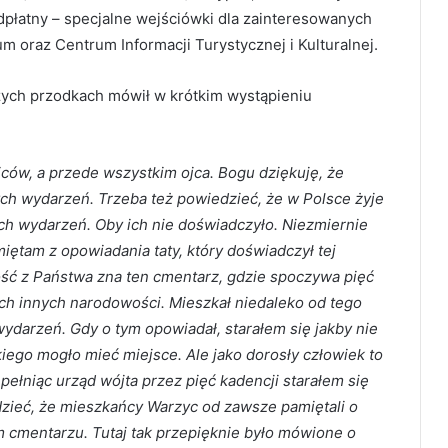
dpłatny – specjalne wejściówki dla zainteresowanych
m oraz Centrum Informacji Turystycznej i Kulturalnej.
szych przodkach mówił w krótkim wystąpieniu
ców, a przede wszystkim ojca. Bogu dziękuję, że
ych wydarzeń. Trzeba też powiedzieć, że w Polsce żyje
ych wydarzeń. Oby ich nie doświadczyło. Niezmiernie
miętam z opowiadania taty, który doświadczył tej
ość z Państwa zna ten cmentarz, gdzie spoczywa pięć
ch innych narodowości. Mieszkał niedaleko od tego
wydarzeń. Gdy o tym opowiadał, starałem się jakby nie
iego mogło mieć miejsce. Ale jako dorosły człowiek to
pełniąc urząd wójta przez pięć kadencji starałem się
zieć, że mieszkańcy Warzyc od zawsze pamiętali o
m cmentarzu. Tutaj tak przepięknie było mówione o