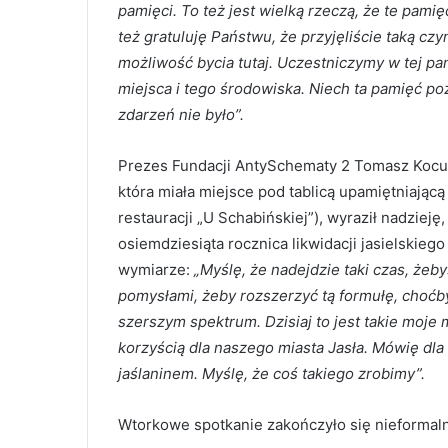
pamięci. To też jest wielką rzeczą, że te pam
też gratuluję Państwu, że przyjęliście taką cz
możliwość bycia tutaj. Uczestniczymy w tej pa
miejsca i tego środowiska. Niech ta pamięć po
zdarzeń nie było”.
Prezes Fundacji AntySchematy 2 Tomasz Kocur,
która miała miejsce pod tablicą upamiętniającą 
restauracji „U Schabińskiej”), wyraził nadziej
osiemdziesiąta rocznica likwidacji jasielski
wymiarze:
„Myślę, że nadejdzie taki czas, żeb
pomysłami, żeby rozszerzyć tą formułę, choćby
szerszym spektrum. Dzisiaj to jest takie moje 
korzyścią dla naszego miasta Jasła. Mówię dla
jaślaninem. Myślę, że coś takiego zrobimy”.
Wtorkowe spotkanie zakończyło się nieformaln