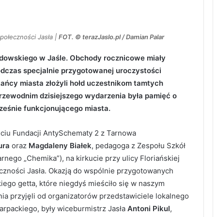
połeczności Jasła |
FOT. © terazJaslo.pl / Damian Palar
żydowskiego w Jaśle. Obchody rocznicowe miały
 Podczas specjalnie przygotowanej uroczystości
ńcy miasta złożyli hołd uczestnikom tamtych
zewodnim dzisiejszego wydarzenia była pamięć o
ześnie funkcjonującego miasta.
ęciu Fundacji AntySchematy 2 z Tarnowa
ura
oraz
Magdaleny Białek
, pedagoga z Zespołu Szkół
rnego „Chemika”), na kirkucie przy ulicy Floriańskiej
czności Jasła. Okazją do wspólnie przygotowanych
iego getta, które niegdyś mieściło się w naszym
a przyjęli od organizatorów przedstawiciele lokalnego
rpackiego, były wiceburmistrz Jasła
Antoni Pikul
,