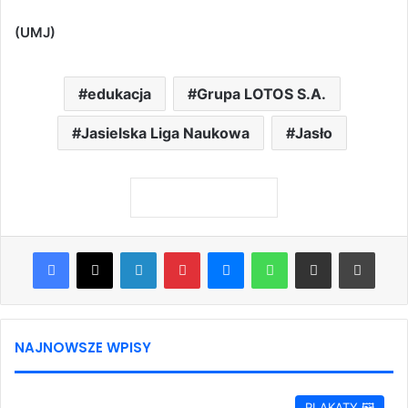
(UMJ)
edukacja
Grupa LOTOS S.A.
Jasielska Liga Naukowa
Jasło
Facebook
X
LinkedIn
Pinterest
Messenger
WhatsApp
Share via Email
Print
NAJNOWSZE WPISY
PLAKATY 🖼️