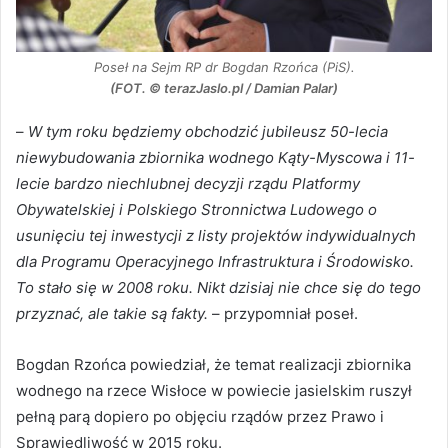
Poseł na Sejm RP dr Bogdan Rzońca (PiS).
(FOT. © terazJaslo.pl / Damian Palar)
–
W tym roku będziemy obchodzić jubileusz 50-lecia
niewybudowania zbiornika wodnego Kąty-Myscowa i 11-
lecie bardzo niechlubnej decyzji rządu Platformy
Obywatelskiej i Polskiego Stronnictwa Ludowego o
usunięciu tej inwestycji z listy projektów indywidualnych
dla Programu Operacyjnego Infrastruktura i Środowisko.
To stało się w 2008 roku. Nikt dzisiaj nie chce się do tego
przyznać, ale takie są fakty.
– przypomniał poseł.
Bogdan Rzońca powiedział, że temat realizacji zbiornika
wodnego na rzece Wisłoce w powiecie jasielskim ruszył
pełną parą dopiero po objęciu rządów przez Prawo i
Sprawiedliwość w 2015 roku.