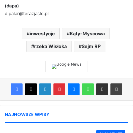
(dapa)
d.palar@terazjaslo.pl
inwestycje
Kąty-Myscowa
rzeka Wisłoka
Sejm RP
Facebook
X
LinkedIn
Pinterest
Messenger
WhatsApp
Share via Email
Print
NAJNOWSZE WPISY