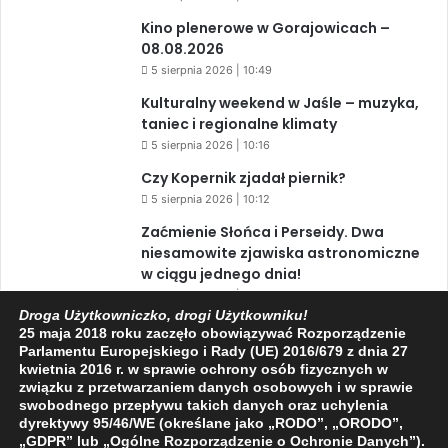
Kino plenerowe w Gorajowicach –
08.08.2026
5 sierpnia 2026 | 10:49
Kulturalny weekend w Jaśle – muzyka,
taniec i regionalne klimaty
5 sierpnia 2026 | 10:16
Czy Kopernik zjadał piernik?
5 sierpnia 2026 | 10:12
Zaćmienie Słońca i Perseidy. Dwa
niesamowite zjawiska astronomiczne
w ciągu jednego dnia!
3 sierpnia 2026 | 15:39
Droga Użytkowniczko, drogi Użytkowniku!
25 maja 2018 roku zaczęło obowiązywać Rozporządzenie
Parlamentu Europejskiego i Rady (UE) 2016/679 z dnia 27
kwietnia 2016 r. w sprawie ochrony osób fizycznych w
Facebook
X
YouTube
związku z przetwarzaniem danych osobowych i w sprawie
swobodnego przepływu takich danych oraz uchylenia
dyrektywy 95/46/WE (określane jako „RODO”, „ORODO”,
„GDPR” lub „Ogólne Rozporządzenie o Ochronie Danych”).