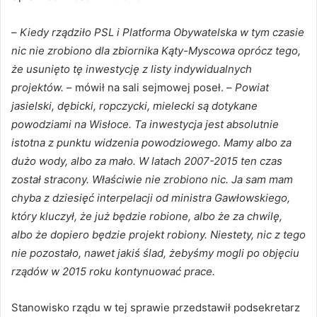
–
Kiedy rządziło PSL i Platforma Obywatelska w tym czasie
nic nie zrobiono dla zbiornika Kąty-Myscowa oprócz tego,
że usunięto tę inwestycję z listy indywidualnych
projektów.
– mówił na sali sejmowej poseł. –
Powiat
jasielski, dębicki, ropczycki, mielecki są dotykane
powodziami na Wisłoce. Ta inwestycja jest absolutnie
istotna z punktu widzenia powodziowego. Mamy albo za
dużo wody, albo za mało. W latach 2007-2015 ten czas
został stracony. Właściwie nie zrobiono nic. Ja sam mam
chyba z dziesięć interpelacji od ministra Gawłowskiego,
który kluczył, że już będzie robione, albo że za chwilę,
albo że dopiero będzie projekt robiony. Niestety, nic z tego
nie pozostało, nawet jakiś ślad, żebyśmy mogli po objęciu
rządów w 2015 roku kontynuować prace.
Stanowisko rządu w tej sprawie przedstawił podsekretarz