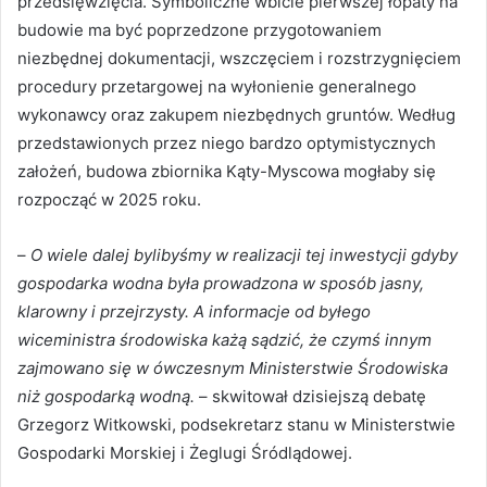
przedsięwzięcia. Symboliczne wbicie pierwszej łopaty na
budowie ma być poprzedzone przygotowaniem
niezbędnej dokumentacji, wszczęciem i rozstrzygnięciem
procedury przetargowej na wyłonienie generalnego
wykonawcy oraz zakupem niezbędnych gruntów. Według
przedstawionych przez niego bardzo optymistycznych
założeń, budowa zbiornika Kąty-Myscowa mogłaby się
rozpocząć w 2025 roku.
–
O wiele dalej bylibyśmy w realizacji tej inwestycji gdyby
gospodarka wodna była prowadzona w sposób jasny,
klarowny i przejrzysty. A informacje od byłego
wiceministra środowiska każą sądzić, że czymś innym
zajmowano się w ówczesnym Ministerstwie Środowiska
niż gospodarką wodną.
– skwitował dzisiejszą debatę
Grzegorz Witkowski, podsekretarz stanu w Ministerstwie
Gospodarki Morskiej i Żeglugi Śródlądowej.